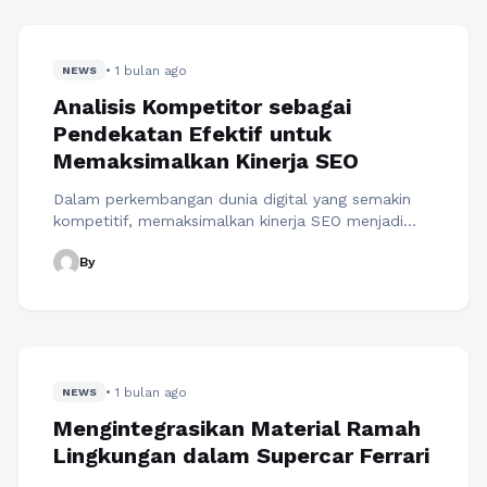
menginginkan kendaraan praktis tanpa beban
perawatan yang rumit. Dalam pasar mobil bekas,
aspek ini sering menjadi pertimbangan ...
Baca
• 1 bulan ago
Selengkapnya
NEWS
Analisis Kompetitor sebagai
Pendekatan Efektif untuk
Memaksimalkan Kinerja SEO
Dalam perkembangan dunia digital yang semakin
kompetitif, memaksimalkan kinerja SEO menjadi
salah satu prioritas utama bagi website yang ingin
By
mempertahankan pertumbuhan organik secara
berkelanjutan. Persaingan yang semakin luas
membuat strategi optimasi tidak lagi cukup
dilakukan melalui pembaruan teknis dan produksi
konten secara rutin. Website perlu memahami
bagaimana kompetitor membangun performa
• 1 bulan ago
mereka serta bagaimana perubahan perilaku ...
NEWS
Baca Selengkapnya
Mengintegrasikan Material Ramah
Lingkungan dalam Supercar Ferrari