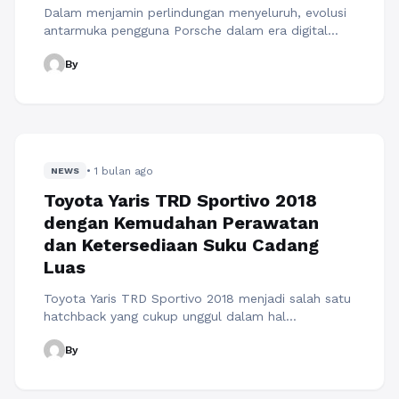
Dalam menjamin perlindungan menyeluruh, evolusi
antarmuka pengguna Porsche dalam era digital
otomotif telah memperkuat lapisan pertahanan
By
pada sistem konektivitasnya. Memahami pentingnya
keamanan siber dalam ekosistem digital Porsche
menjadi prioritas bagi pemilik untuk menjaga
integritas data pribadi mereka. Penjelasan teknis
dari mobil.id menegaskan bahwa Porsche
menerapkan protokol enkripsi tingkat tinggi untuk
• 1 bulan ago
mencegah akses yang tidak sah ...
NEWS
Baca
Selengkapnya
Toyota Yaris TRD Sportivo 2018
dengan Kemudahan Perawatan
dan Ketersediaan Suku Cadang
Luas
Toyota Yaris TRD Sportivo 2018 menjadi salah satu
hatchback yang cukup unggul dalam hal
kemudahan perawatan dan ketersediaan suku
By
cadang di Indonesia. Faktor ini sangat penting
dalam menentukan biaya kepemilikan jangka
panjang, terutama bagi pengguna mobil harian yang