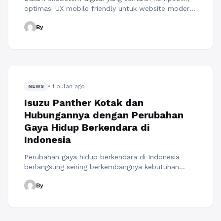
optimasi UX mobile friendly untuk website modern
menjadi salah satu faktor utama yang menentukan
By
keberhasilan sebuah website dalam menarik dan
mempertahankan pengguna. Perubahan perilaku
digital yang menunjukkan dominasi penggunaan
smartphone membuat Google menerapkan mobile
first indexing sebagai standar utama dalam
penilaian kualitas website. Hal ini berarti bahwa
• 1 bulan ago
pengalaman pengguna ...
NEWS
Baca Selengkapnya
Isuzu Panther Kotak dan
Hubungannya dengan Perubahan
Gaya Hidup Berkendara di
Indonesia
Perubahan gaya hidup berkendara di Indonesia
berlangsung seiring berkembangnya kebutuhan
masyarakat terhadap mobilitas yang semakin luas
By
dan beragam. Kendaraan yang sebelumnya hanya
digunakan untuk kebutuhan dasar perlahan berubah
menjadi bagian penting dalam aktivitas sehari-hari,
perjalanan keluarga, hingga pendukung