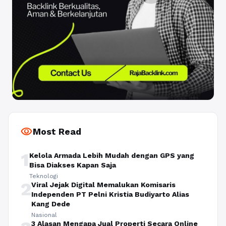
visibility
Most Read
1
Kelola Armada Lebih Mudah dengan GPS yang
Bisa Diakses Kapan Saja
Teknologi
2
Viral Jejak Digital Memalukan Komisaris
Independen PT Pelni Kristia Budiyarto Alias
Kang Dede
Nasional
3 Alasan Mengapa Jual Properti Secara Online