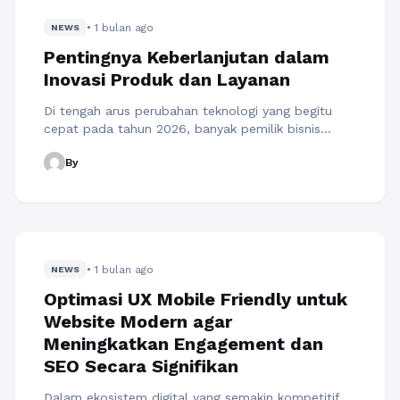
Strategi mengelola aset konten untuk pertumbuhan
• 1 bulan ago
bisnis ...
NEWS
Baca Selengkapnya
Pentingnya Keberlanjutan dalam
Inovasi Produk dan Layanan
Di tengah arus perubahan teknologi yang begitu
cepat pada tahun 2026, banyak pemilik bisnis
merasa tertekan untuk terus meluncurkan sesuatu
By
yang baru setiap saat. Ada ketakutan mendalam
bahwa jika mereka berhenti berinovasi, mereka
akan segera dilupakan oleh pasar. Namun, rahasia
sukses marketing digital 2026 yang sebenarnya
bukan terletak pada seberapa sering Anda
meluncurkan produk baru, ...
Baca Selengkapnya
• 1 bulan ago
NEWS
Optimasi UX Mobile Friendly untuk
Website Modern agar
Meningkatkan Engagement dan
SEO Secara Signifikan
Dalam ekosistem digital yang semakin kompetitif,