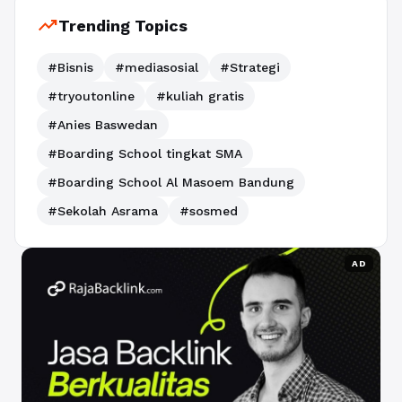
trending_up
Trending Topics
#Bisnis
#mediasosial
#Strategi
#tryoutonline
#kuliah gratis
#Anies Baswedan
#Boarding School tingkat SMA
#Boarding School Al Masoem Bandung
#Sekolah Asrama
#sosmed
AD