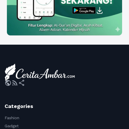
public
rss_feed
share
Categories
Fashion
Gadget