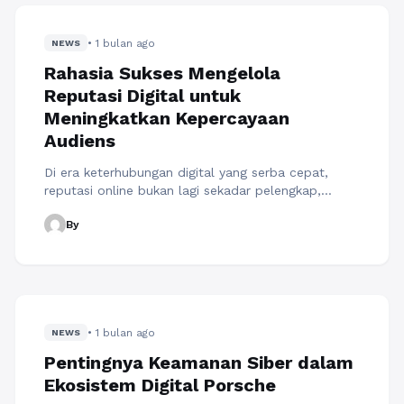
produktivitas rumah tangga. Dalam proses
perubahan tersebut, beberapa kendaraan berhasil
• 1 bulan ago
memperoleh posisi yang lebih besar dibanding
NEWS
perannya ...
Baca Selengkapnya
Rahasia Sukses Mengelola
Reputasi Digital untuk
Meningkatkan Kepercayaan
Audiens
Di era keterhubungan digital yang serba cepat,
reputasi online bukan lagi sekadar pelengkap,
melainkan aset paling berharga yang dimiliki oleh
By
sebuah bisnis. Ketika calon pelanggan potensial
menemukan bisnis Anda di media sosial atau mesin
pencari, mereka tidak hanya melihat produk yang
Anda tawarkan, tetapi mereka secara intuitif
mencari validasi dari orang lain. Ketidakhadiran jejak
diskusi ...
Baca Selengkapnya
• 1 bulan ago
NEWS
Pentingnya Keamanan Siber dalam
Ekosistem Digital Porsche