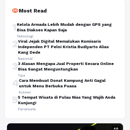
visibility
Most Read
1
Kelola Armada Lebih Mudah dengan GPS yang
Bisa Diakses Kapan Saja
Teknologi
2
Viral Jejak Digital Memalukan Komisaris
Independen PT Pelni Kristia Budiyarto Alias
Kang Dede
Nasional
3
3 Alasan Mengapa Jual Properti Secara Online
Bisa Sangat Menguntungkan
Tips
4
Cara Membuat Donat Kampung Anti Gagal
untuk Menu Berbuka Puasa
Kuliner
5
5 Tempat Wisata di Pulau Nias Yang Wajib Anda
Kunjungi
Pariwisata
AD