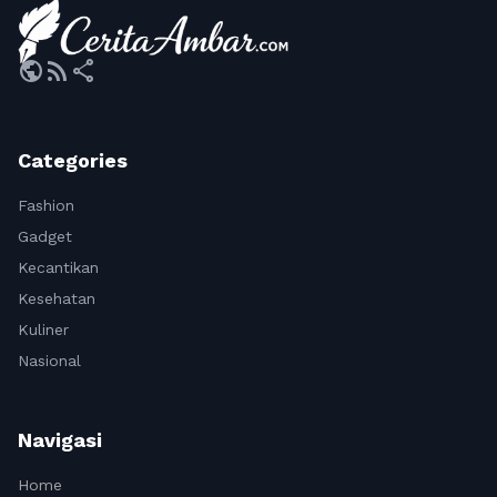
public
rss_feed
share
Categories
Fashion
Gadget
Kecantikan
Kesehatan
Kuliner
Nasional
Navigasi
Home