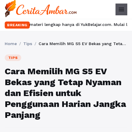
menu
eri lengkap hanya di YukBelajar.com. Mulai langkah suksesmu har
BREAKING
Home
/
Tips
/
Cara Memilih MG S5 EV Bekas yang Tetap Nyaman dan Efisien untuk Penggunaan Harian Jangka Panjang
TIPS
Cara Memilih MG S5 EV
Bekas yang Tetap Nyaman
dan Efisien untuk
Penggunaan Harian Jangka
Panjang