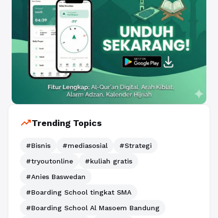
trending_up
Trending Topics
#Bisnis
#mediasosial
#Strategi
#tryoutonline
#kuliah gratis
#Anies Baswedan
#Boarding School tingkat SMA
#Boarding School Al Masoem Bandung