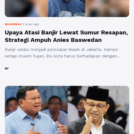
NASIONAL
11 bulan ago
Upaya Atasi Banjir Lewat Sumur Resapan,
Strategi Ampuh Anies Baswedan
Banjir selalu menjadi persoalan klasik di Jakarta. Hampir
setiap musim hujan, ibu kota harus berhadapan dengan
genangan air yang mengganggu aktivitas warga. Pemerintah
daerah dari masa ke masa telah berupaya mencari solusi
BY
yang efektif untuk mengurangi dampak banjir, mulai dari
pembangunan kanal, normalisasi sungai, hingga pengerukan
waduk. Namun, di era kepemimpinan Anies Baswedan
sebagai Gubernur ...
Baca Selengkapnya