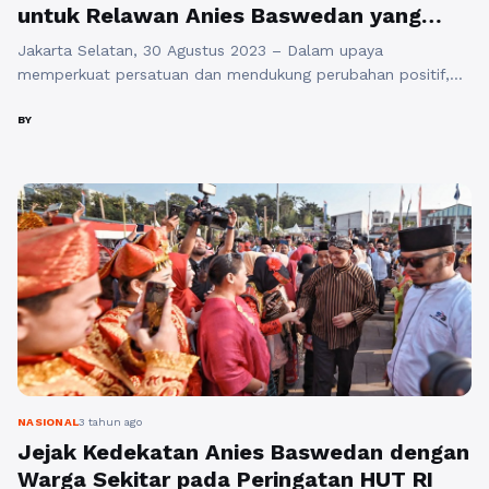
untuk Relawan Anies Baswedan yang
Lebih Baik
Jakarta Selatan, 30 Agustus 2023 – Dalam upaya
memperkuat persatuan dan mendukung perubahan positif,
Sekretariat Bersama Koalisi Perubahan dan Persatuan (KPP)
merayakan Grand Launching Anies App: Menjaga Suara,
BY
Mengawal Perubahan. Acara bersejarah ini berlangsung di
Jalan Brawijaya X, Jakarta Selatan, dan telah menjadi pusat
perhatian, karena mengintegrasikan teknologi dan semangat
perubahan. Aplikasi revolusioner ini, yang ...
Baca
Selengkapnya
NASIONAL
3 tahun ago
Jejak Kedekatan Anies Baswedan dengan
Warga Sekitar pada Peringatan HUT RI