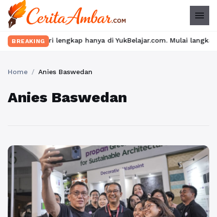
menu
kap hanya di YukBelajar.com. Mulai langkah suksesmu hari ini! •
BREAKING
Home
/
Anies Baswedan
Anies Baswedan