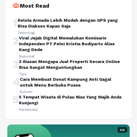
visibility
Most Read
1
Kelola Armada Lebih Mudah dengan GPS yang
Bisa Diakses Kapan Saja
Teknologi
2
Viral Jejak Digital Memalukan Komisaris
Independen PT Pelni Kristia Budiyarto Alias
Kang Dede
Nasional
3
3 Alasan Mengapa Jual Properti Secara Online
Bisa Sangat Menguntungkan
Tips
4
Cara Membuat Donat Kampung Anti Gagal
untuk Menu Berbuka Puasa
Kuliner
5
5 Tempat Wisata di Pulau Nias Yang Wajib Anda
Kunjungi
Pariwisata
AD