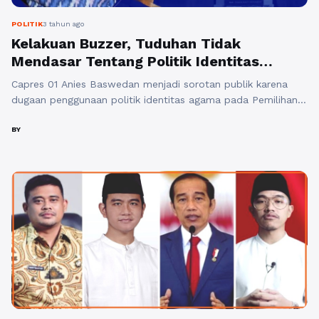
POLITIK
3 tahun ago
Kelakuan Buzzer, Tuduhan Tidak
Mendasar Tentang Politik Identitas
Terhadap Anies Baswedan
Capres 01 Anies Baswedan menjadi sorotan publik karena
dugaan penggunaan politik identitas agama pada Pemilihan
Kepala Daerah (Pilkada) DKI Jakarta tahun 2017. Beberapa
pihak mengaitkan Anies Baswedan dengan politik identitas
BY
saat memenangkan pilkada tersebut, mengundang
kontroversi dan perdebatan. Fokus utama artikel ini adalah
menggali, apakah benar Anies Baswedan menggunakan
politik identitas dalam kampanye Pilkada DKI ...
Baca
Selengkapnya