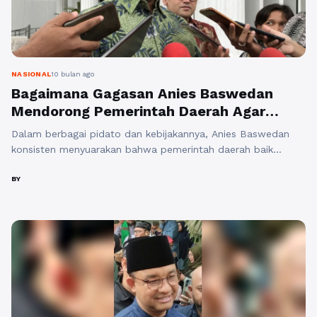
NASIONAL
10 bulan ago
Bagaimana Gagasan Anies Baswedan
Mendorong Pemerintah Daerah Agar
Tidak Terabaikan
Dalam berbagai pidato dan kebijakannya, Anies Baswedan
konsisten menyuarakan bahwa pemerintah daerah baik
provinsi, kabupaten, maupun kota harus mendapat perhatian
setara dari pusat, agar potensi di tiap wilayah tidak
BY
tersisihkan. Gagasannya menekankan bahwa pembangunan
tidak cukup hanya mengejar pertumbuhan ekonomi,
melainkan juga pemerataan agar setiap daerah merasakan
manfaat yang adil. Selama ini, kebijakan sering bersifat ...
Baca Selengkapnya