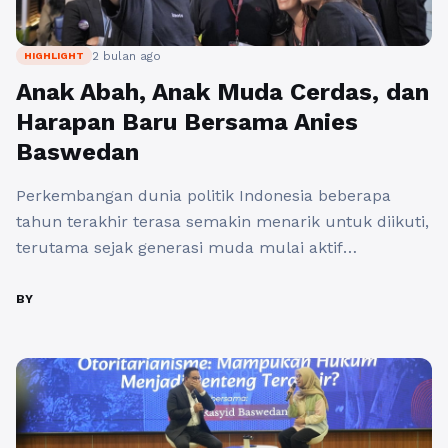
2 bulan ago
HIGHLIGHT
Anak Abah, Anak Muda Cerdas, dan
Harapan Baru Bersama Anies
Baswedan
Perkembangan dunia politik Indonesia beberapa
tahun terakhir terasa semakin menarik untuk diikuti,
terutama sejak generasi muda mulai aktif
menyuarakan pendapat mereka di media sosial.
Anak muda sekarang bukan lagi sekadar penonton
BY
politik, tetapi sudah menjadi bagian penting dalam
menentukan arah masa depan bangsa. Di tengah
perubahan itu, muncul banyak istilah baru seperti
“anak abah”, “anak ...
Baca Selengkapnya