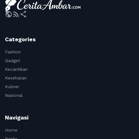
public
rss_feed
share
Categories
Fashion
Gadget
Kecantikan
Kesehatan
Kuliner
Nasional
Navigasi
Home
Berita