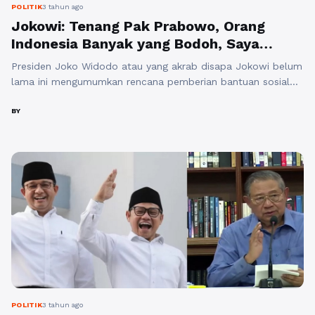
POLITIK
3 tahun ago
Jokowi: Tenang Pak Prabowo, Orang
Indonesia Banyak yang Bodoh, Saya
Sudah Atur!
Presiden Joko Widodo atau yang akrab disapa Jokowi belum
lama ini mengumumkan rencana pemberian bantuan sosial
(bansos) sebesar Rp 600.000 setiap bulan selama tiga bulan
ke depan. Dengan total anggaran mencapai Rp 11.25 triliun,
BY
bansos ini ditargetkan untuk 18.8 juta penerima yang
terdampak pandemi Covid-19. Langkah ini diambil sebagai
upaya pemerintah dalam membantu masyarakat yang ...
Baca Selengkapnya
POLITIK
3 tahun ago