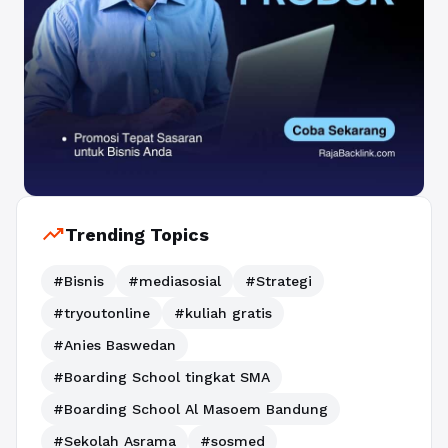
trending_up
Trending Topics
#Bisnis
#mediasosial
#Strategi
#tryoutonline
#kuliah gratis
#Anies Baswedan
#Boarding School tingkat SMA
#Boarding School Al Masoem Bandung
#Sekolah Asrama
#sosmed