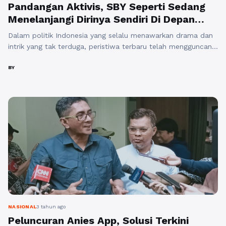
Pandangan Aktivis, SBY Seperti Sedang
Menelanjangi Dirinya Sendiri Di Depan
Jutaan Rakyat
Dalam politik Indonesia yang selalu menawarkan drama dan
intrik yang tak terduga, peristiwa terbaru telah mengguncang
panggung politik tanah air. Sebuah pernyataan kontroversial
dari seorang tokoh politik ternama, Susilo Bambang
BY
Yudhoyono (SBY), telah menjadi sorotan dan mengundang
berbagai pandangan dari aktivis politik dan masyarakat luas.
SBY, mantan Presiden Indonesia dan Ketua Umum Partai
Demokrat, terlibat ...
Baca Selengkapnya
NASIONAL
3 tahun ago
Peluncuran Anies App, Solusi Terkini