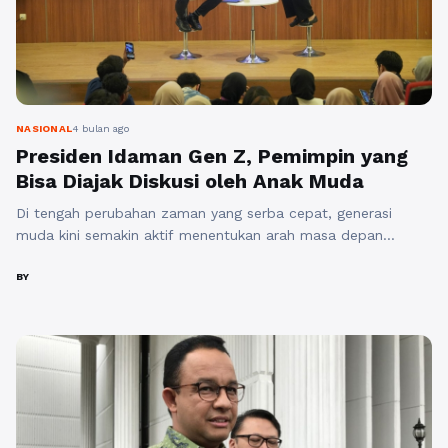
NASIONAL
4 bulan ago
Presiden Idaman Gen Z, Pemimpin yang
Bisa Diajak Diskusi oleh Anak Muda
Di tengah perubahan zaman yang serba cepat, generasi
muda kini semakin aktif menentukan arah masa depan
bangsa. Mereka bukan lagi sekadar penonton dalam dinamika
sosial dan politik, tetapi sudah menjadi kelompok yang kritis,
BY
vokal, dan berani menyampaikan pandangan. Dalam konteks
inilah sosok pemimpin yang mampu membuka ruang dialog
menjadi sangat penting. Anak muda masa kini ...
Baca
Selengkapnya