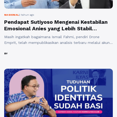
NASIONAL
2 tahun ago
Pendapat Sutiyoso Mengenai Kestabilan
Emosional Anies yang Lebih Stabil
Ketimbang Prabowo
Masih ingatkah bagaimana Ismail Fahmi, pendiri Drone
Emprit, telah mempublikasikan analisis terbaru melalui akun
media sosial X? Fokus dari telaah ini adalah pada
percakapan yang terjadi di X terkait ketiga calon presiden RI:
BY
Anies, Prabowo, dan Ganjar mulai dari tanggal 3 Februari
pukul 00.00 WIB hingga 4 Februari pukul 11.59 WIB.
Disebutkan bahwa Anies dan ...
Baca Selengkapnya