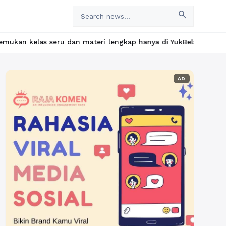
search
an materi lengkap hanya di YukBelajar.com. Mulai langkah sukses
AD