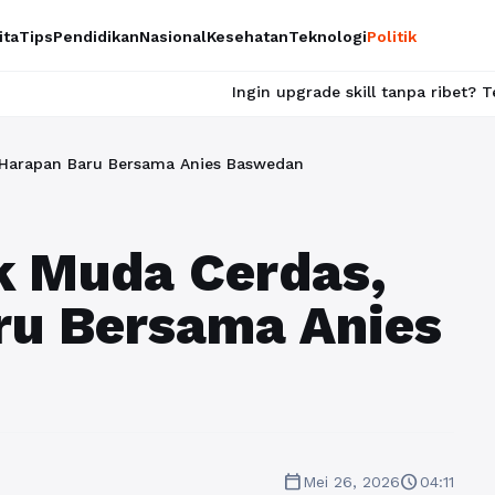
ita
Tips
Pendidikan
Nasional
Kesehatan
Teknologi
Politik
Ingin upgrade skill tanpa ribet? Temukan kelas seru d
 Harapan Baru Bersama Anies Baswedan
k Muda Cerdas,
ru Bersama Anies
calendar_today
schedule
Mei 26, 2026
04:11