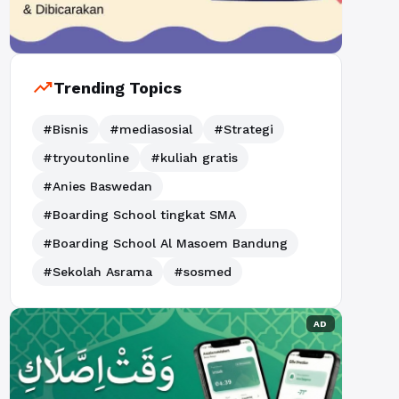
trending_up
Trending Topics
#Bisnis
#mediasosial
#Strategi
#tryoutonline
#kuliah gratis
#Anies Baswedan
#Boarding School tingkat SMA
#Boarding School Al Masoem Bandung
#Sekolah Asrama
#sosmed
AD