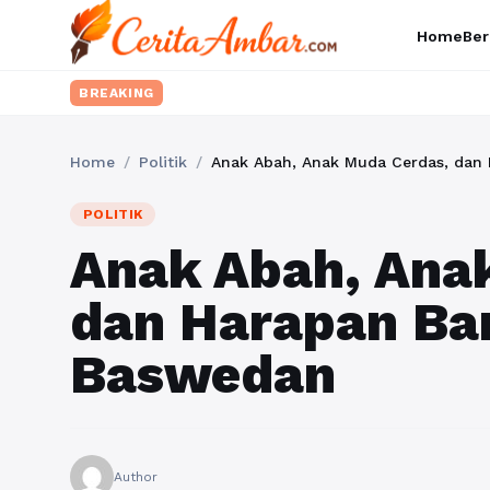
Home
Ber
BREAKING
Home
/
Politik
/
Anak Abah, Anak Muda Cerdas, dan
POLITIK
Anak Abah, Ana
dan Harapan Ba
Baswedan
Author