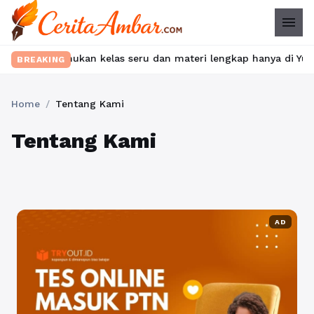
menu
ibet? Temukan kelas seru dan materi lengkap hanya di YukBelajar
BREAKING
Home
/
Tentang Kami
Tentang Kami
AD