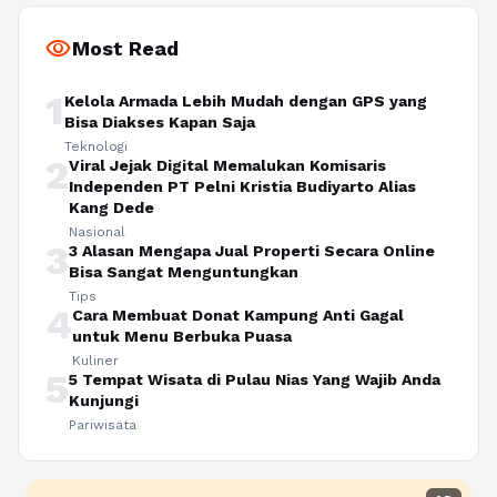
visibility
Most Read
1
Kelola Armada Lebih Mudah dengan GPS yang
Bisa Diakses Kapan Saja
Teknologi
2
Viral Jejak Digital Memalukan Komisaris
Independen PT Pelni Kristia Budiyarto Alias
Kang Dede
Nasional
3
3 Alasan Mengapa Jual Properti Secara Online
Bisa Sangat Menguntungkan
Tips
4
Cara Membuat Donat Kampung Anti Gagal
untuk Menu Berbuka Puasa
Kuliner
5
5 Tempat Wisata di Pulau Nias Yang Wajib Anda
Kunjungi
Pariwisata