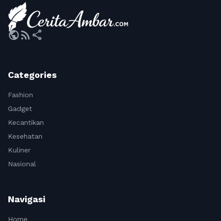
public
rss_feed
share
Categories
Fashion
Gadget
Kecantikan
Kesehatan
Kuliner
Nasional
Navigasi
Home