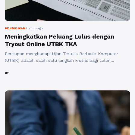
PENDIDIKAN
1 tahun ago
Meningkatkan Peluang Lulus dengan
Tryout Online UTBK TKA
Persiapan menghadapi Ujian Tertulis Berbasis Komputer
(UTBK) adalah salah satu langkah krusial bagi calon
mahasiswa dalam mencapai impian mereka. UTBK TKA (Tes
Kemampuan Akademik) menjadi momen yang sangat
BY
menentukan, karena hasil ujian ini akan menjadi salah satu
penentu diterima atau tidaknya seseorang di perguruan tinggi
impian. Salah satu cara efektif untuk mempersiapkan diri
adalah melalui ...
Baca Selengkapnya