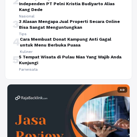
2
Independen PT Pelni Kristia Budiyarto Alias
Kang Dede
Nasional
3
3 Alasan Mengapa Jual Properti Secara Online
Bisa Sangat Menguntungkan
Tips
4
Cara Membuat Donat Kampung Anti Gagal
untuk Menu Berbuka Puasa
Kuliner
5
5 Tempat Wisata di Pulau Nias Yang Wajib Anda
Kunjungi
Pariwisata
AD