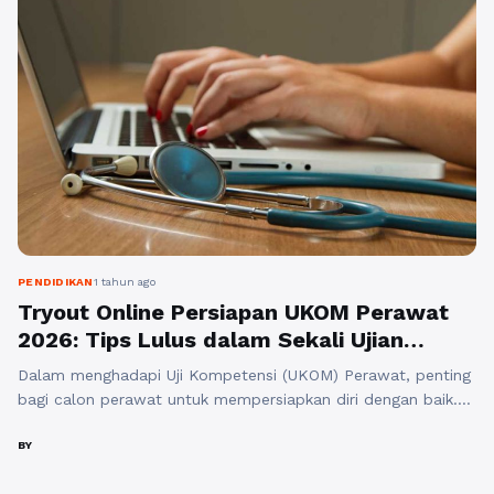
terutama dalam bidang ...
Baca Selengkapnya
PENDIDIKAN
1 tahun ago
Tryout Online Persiapan UKOM Perawat
2026: Tips Lulus dalam Sekali Ujian
Belajar dengan Tryout.Id
Dalam menghadapi Uji Kompetensi (UKOM) Perawat, penting
bagi calon perawat untuk mempersiapkan diri dengan baik.
Salah satu cara yang efektif untuk belajar adalah melalui
Tryout Online Persiapan UKOM Perawat. Di era digital saat
BY
ini, platform seperti tryout.id menawarkan berbagai fasilitas