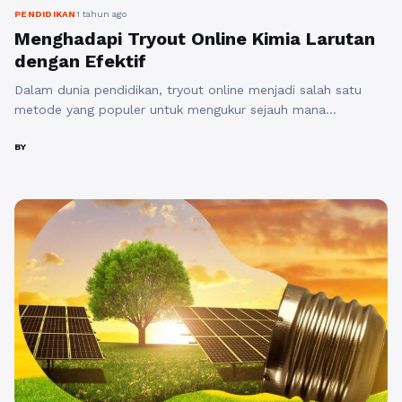
PENDIDIKAN
1 tahun ago
Menghadapi Tryout Online Kimia Larutan
dengan Efektif
Dalam dunia pendidikan, tryout online menjadi salah satu
metode yang populer untuk mengukur sejauh mana
pemahaman siswa terhadap materi pelajaran. Di antara
berbagai materi yang diujikan, kimia larutan menjadi salah
BY
satu topik yang sering muncul dan memerlukan pemahaman
mendalam. Bagi siswa yang ingin mempersiapkan diri dengan
baik, tryout online kimia larutan adalah langkah yang sangat
...
Baca Selengkapnya