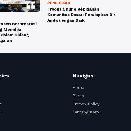
PENDIDIKAN
Tryout Online Kebidanan
Komunitas Dasar: Persiapkan Diri
Anda dengan Baik
Dosen Berprestasi
g Memiliki
i dalam Bidang
ajaran
ries
Navigasi
Home
Berita
n
Privacy Policy
n
Tentang Kami