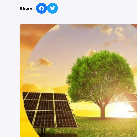
Share: