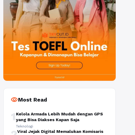
visibility
Most Read
1
Kelola Armada Lebih Mudah dengan GPS
yang Bisa Diakses Kapan Saja
Teknologi
2
Viral Jejak Digital Memalukan Komisaris