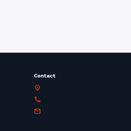
Contact
location_on
call
mail