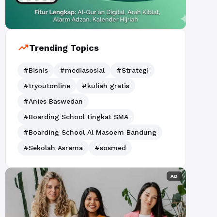
trending_up
Trending Topics
#Bisnis
#mediasosial
#Strategi
#tryoutonline
#kuliah gratis
#Anies Baswedan
#Boarding School tingkat SMA
#Boarding School Al Masoem Bandung
#Sekolah Asrama
#sosmed
AD