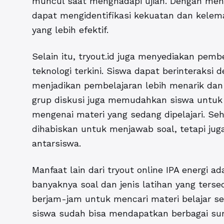
muncul saat menghadapi ujian. Dengan menco
dapat mengidentifikasi kekuatan dan kelem
yang lebih efektif.
Selain itu, tryout.id juga menyediakan pemb
teknologi terkini. Siswa dapat berinteraksi
menjadikan pembelajaran lebih menarik dan
grup diskusi juga memudahkan siswa untuk s
mengenai materi yang sedang dipelajari. Seh
dihabiskan untuk menjawab soal, tetapi j
antarsiswa.
Manfaat lain dari tryout online IPA energi a
banyaknya soal dan jenis latihan yang terse
berjam-jam untuk mencari materi belajar s
siswa sudah bisa mendapatkan berbagai sumb