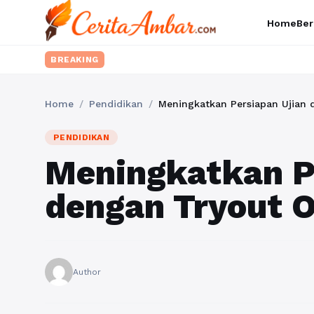
Home
Ber
BREAKING
Home
/
Pendidikan
/
Meningkatkan Persiapan Ujian d
PENDIDIKAN
Meningkatkan P
dengan Tryout O
Author