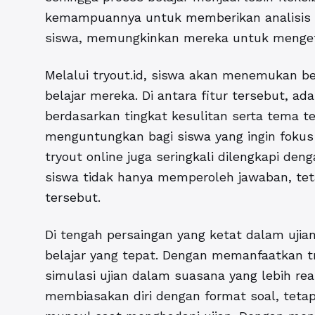
kemampuannya untuk memberikan analisis m
siswa, memungkinkan mereka untuk mengeta
Melalui tryout.id, siswa akan menemukan b
belajar mereka. Di antara fitur tersebut, ad
berdasarkan tingkat kesulitan serta tema ter
menguntungkan bagi siswa yang ingin fokus p
tryout online juga seringkali dilengkapi de
siswa tidak hanya memperoleh jawaban, tet
tersebut.
Di tengah persaingan yang ketat dalam ujian
belajar yang tepat. Dengan memanfaatkan tr
simulasi ujian dalam suasana yang lebih rea
membiasakan diri dengan format soal, teta