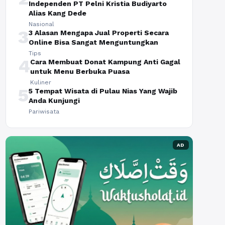
Independen PT Pelni Kristia Budiyarto
Alias Kang Dede
Nasional
3
3 Alasan Mengapa Jual Properti Secara
Online Bisa Sangat Menguntungkan
Tips
4
Cara Membuat Donat Kampung Anti Gagal
untuk Menu Berbuka Puasa
Kuliner
5
5 Tempat Wisata di Pulau Nias Yang Wajib
Anda Kunjungi
Pariwisata
AD