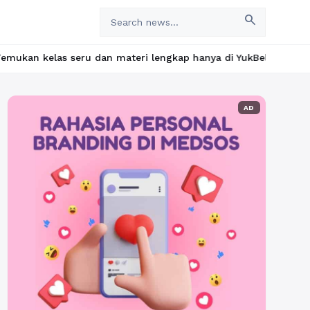
search
u dan materi lengkap hanya di YukBelajar.com. Mulai langkah suks
AD