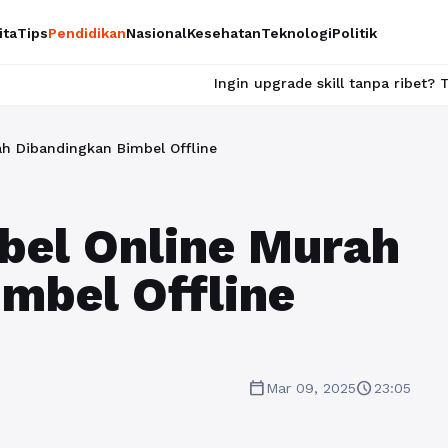
ita
Tips
Pendidikan
Nasional
Kesehatan
Teknologi
Politik
Ingin upgrade skill tanpa ribet? Temukan kelas ser
h Dibandingkan Bimbel Offline
bel Online Murah
mbel Offline
calendar_today
schedule
Mar 09, 2025
23:05