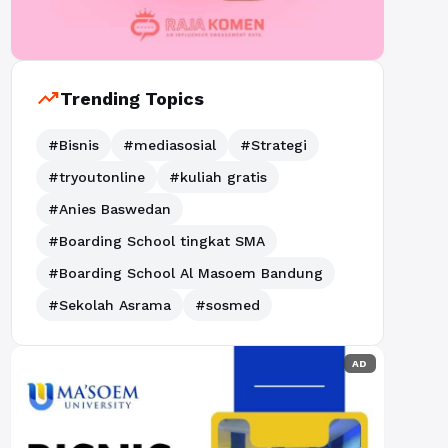
trending_up
Trending Topics
#Bisnis
#mediasosial
#Strategi
#tryoutonline
#kuliah gratis
#Anies Baswedan
#Boarding School tingkat SMA
#Boarding School Al Masoem Bandung
#Sekolah Asrama
#sosmed
AD