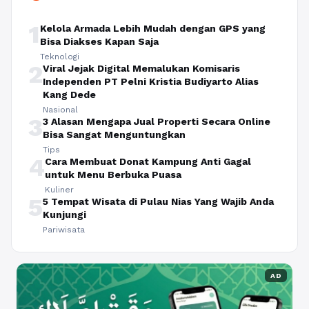
1
Kelola Armada Lebih Mudah dengan GPS yang
Bisa Diakses Kapan Saja
Teknologi
2
Viral Jejak Digital Memalukan Komisaris
Independen PT Pelni Kristia Budiyarto Alias
Kang Dede
Nasional
3
3 Alasan Mengapa Jual Properti Secara Online
Bisa Sangat Menguntungkan
Tips
4
Cara Membuat Donat Kampung Anti Gagal
untuk Menu Berbuka Puasa
Kuliner
5
5 Tempat Wisata di Pulau Nias Yang Wajib Anda
Kunjungi
Pariwisata
AD