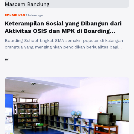
Baca Selengkapnya
PENDIDIKAN
2 tahun ago
Keterampilan Sosial yang Dibangun dari
Aktivitas OSIS dan MPK di Boarding
School Al Masoem Bandung
Boarding School tingkat SMA semakin populer di kalangan
orangtua yang menginginkan pendidikan berkualitas bagi
anak-anak mereka. Salah satu sekolah asrama yang terkenal
di Indonesia adalah Boarding School Al Masoem, yang
BY
memiliki reputasi yang baik dalam memberikan pendidikan
holistik kepada para siswanya. Salah satu kegiatan
ekstrakurikuler yang sangat berperan dalam membangun
keterampilan sosial siswa di sekolah ...
Baca Selengkapnya