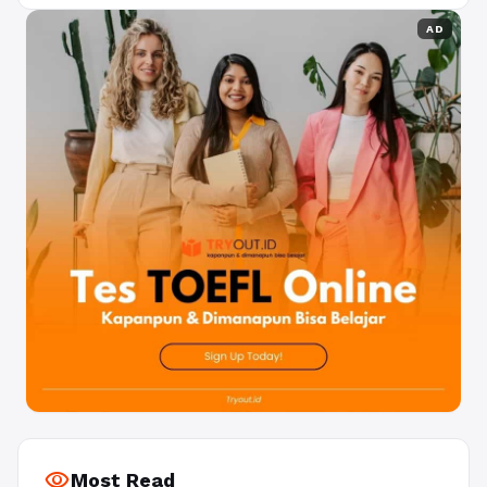
AD
visibility
Most Read