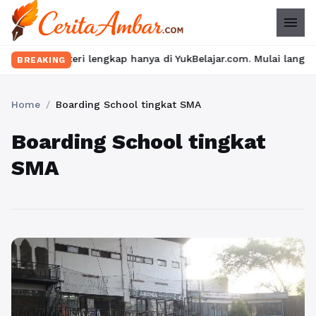
menu
 lengkap hanya di YukBelajar.com. Mulai langkah suksesmu hari in
BREAKING
Home
/
Boarding School tingkat SMA
Boarding School tingkat
SMA