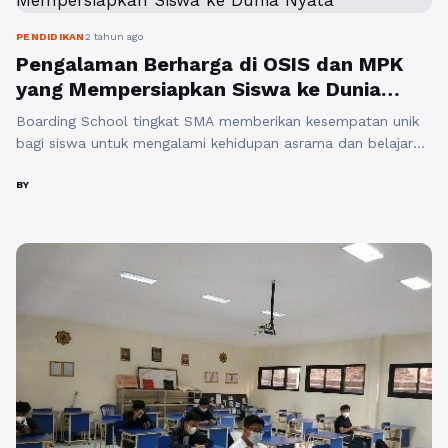
PENDIDIKAN
2 tahun ago
Pengalaman Berharga di OSIS dan MPK
yang Mempersiapkan Siswa ke Dunia
Nyata
Boarding School tingkat SMA memberikan kesempatan unik
bagi siswa untuk mengalami kehidupan asrama dan belajar
menjadi pemimpin melalui kegiatan organisasi seperti
Organisasi Siswa Intra Sekolah (OSIS) dan Majelis Perwakilan
BY
Kelas (MPK). Salah satu contoh sekolah asrama yang
menawarkan pengalaman berharga ini adalah Boarding
School Al Masoem Bandung. Sekolah asrama merupakan
lingkungan yang cocok untuk mengasah ...
Baca
Selengkapnya