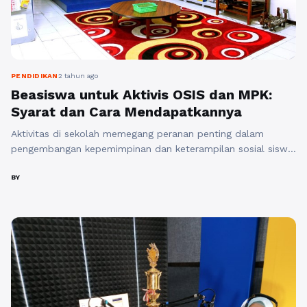
PENDIDIKAN
2 tahun ago
Beasiswa untuk Aktivis OSIS dan MPK:
Syarat dan Cara Mendapatkannya
Aktivitas di sekolah memegang peranan penting dalam
pengembangan kepemimpinan dan keterampilan sosial siswa.
Untuk itu, diberikanlah kesempatan kepada para aktivis
Organisasi Siswa Intra Sekolah (OSIS) dan Majelis Perwakilan
BY
Kelas (MPK) untuk meraih beasiswa di sekolah asrama atau
"boarding school" tingkat SMA. Salah satu boarding school
terkemuka di Indonesia, yaitu Boarding School Al Masoem
Bandung, menawarkan ...
Baca Selengkapnya