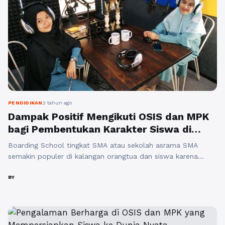
PENDIDIKAN
2 tahun ago
Dampak Positif Mengikuti OSIS dan MPK
bagi Pembentukan Karakter Siswa di
Boarding School SMA Al Masoem
Boarding School tingkat SMA atau sekolah asrama SMA
Bandung
semakin populer di kalangan orangtua dan siswa karena
menawarkan pendidikan holistik, termasuk pembentukan
karakter siswa. Di antara beragam kegiatan ekstrakurikuler
BY
yang ditawarkan, menjadi bagian dari Organisasi Siswa Intra
Sekolah (OSIS) atau Majelis Perwakilan Kelas (MPK) memiliki
dampak positif yang signifikan pada pembentukan karakter
siswa. Hal ini juga ...
Baca Selengkapnya