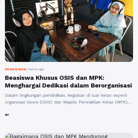
PENDIDIKAN
2 tahun ago
Beasiswa Khusus OSIS dan MPK:
Menghargai Dedikasi dalam Berorganisasi
Dalam lingkungan pendidikan, kegiatan di luar kelas seperti
organisasi siswa (OSIS) dan Majelis Perwakilan Kelas (MPK)
memainkan peran penting dalam membentuk karakter,
kepemimpinan, dan keterampilan siswa SMA. Untuk
BY
mengapresiasi dedikasi siswa dalam berorganisasi, Boarding
School Al Masoem Bandung menawarkan Beasiswa Khusus
OSIS dan MPK. Inisiatif ini bertujuan untuk memberikan