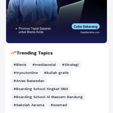
trending_up
Trending Topics
#Bisnis
#mediasosial
#Strategi
#tryoutonline
#kuliah gratis
#Anies Baswedan
#Boarding School tingkat SMA
#Boarding School Al Masoem Bandung
#Sekolah Asrama
#sosmed