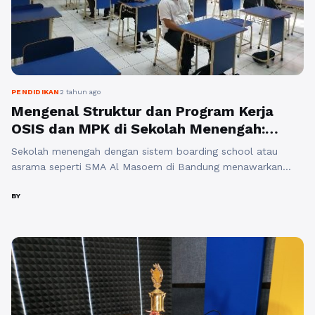
PENDIDIKAN
2 tahun ago
Mengenal Struktur dan Program Kerja
OSIS dan MPK di Sekolah Menengah:
Boarding School SMA Al Masoem
Sekolah menengah dengan sistem boarding school atau
Bandung
asrama seperti SMA Al Masoem di Bandung menawarkan
lingkungan pendidikan yang berbeda dari sekolah pada
umumnya. Di dalam lingkungan ini, Organisasi Siswa Intra
BY
Sekolah (OSIS) dan Majelis Perwakilan Kelas (MPK) memiliki
peran penting dalam menjaga kebersamaan, kedisiplinan, dan
kesejahteraan siswa. Mengetahui struktur dan program kerja
OSIS dan MPK ...
Baca Selengkapnya