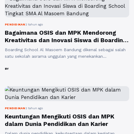
pengakuan atas kontribusi mereka dalam kegiatan ...
Baca
Selengkapnya
PENDIDIKAN
2 tahun ago
Bagaimana OSIS dan MPK Mendorong
Kreativitas dan Inovasi Siswa di Boarding
School Tingkat SMA Al Masoem Bandung
Boarding School Al Masoem Bandung dikenal sebagai salah
satu sekolah asrama unggulan yang menekankan
pengembangan karakter, kreativitas, dan inovasi bagi para
siswanya. Di lingkungan sekolah asrama, Organisasi Siswa
BY
Intra Sekolah (OSIS) dan Majelis Perwakilan Kelas (MPK)
memainkan peran penting dalam mendorong kreativitas dan
inovasi siswa. OSIS dan MPK memiliki peranan yang sangat
penting dalam merangsang ...
Baca Selengkapnya
PENDIDIKAN
2 tahun ago
Keuntungan Mengikuti OSIS dan MPK
dalam Dunia Pendidikan dan Karier
Dalam dunia pendidikan, keikutsertaan dalam kegiatan