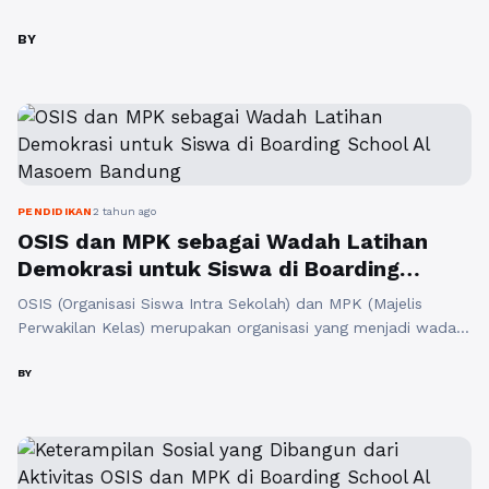
waktu belajar yang lebih produktif, sekolah asrama
menawarkan kesempatan bagi siswa untuk
BY
mengembangkan potensi kepemimpinan melalui
berbagai program, termasuk program beasiswa OSIS
dan MPK. Salah satu contoh sekolah asrama yang
menawarkan program beasiswa OSIS dan ...
Baca
Selengkapnya
PENDIDIKAN
2 tahun ago
OSIS dan MPK sebagai Wadah Latihan
Demokrasi untuk Siswa di Boarding
School Al Masoem Bandung
OSIS (Organisasi Siswa Intra Sekolah) dan MPK (Majelis
Perwakilan Kelas) merupakan organisasi yang menjadi wadah
bagi siswa di boarding school tingkat SMA, khususnya di
Boarding School Al Masoem Bandung, untuk belajar tentang
BY
demokrasi dan kepemimpinan. Sekolah asrama tersebut
memberikan kesempatan bagi siswa-siswinya untuk terlibat
aktif dalam organisasi ini, sehingga mereka dapat
mengembangkan keterampilan kepemimpinan, bekerja ...