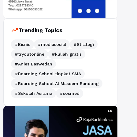
trending_up
Trending Topics
#Bisnis
#mediasosial
#Strategi
#tryoutonline
#kuliah gratis
#Anies Baswedan
#Boarding School tingkat SMA
#Boarding School Al Masoem Bandung
#Sekolah Asrama
#sosmed
AD