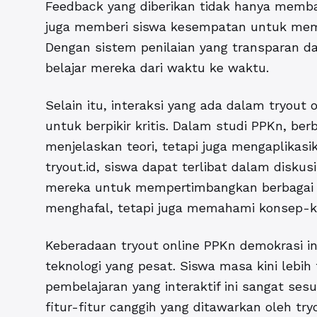
Feedback yang diberikan tidak hanya memb
juga memberi siswa kesempatan untuk mempe
Dengan sistem penilaian yang transparan d
belajar mereka dari waktu ke waktu.
Selain itu, interaksi yang ada dalam tryou
untuk berpikir kritis. Dalam studi PPKn, be
menjelaskan teori, tetapi juga mengaplikasi
tryout.id, siswa dapat terlibat dalam disk
mereka untuk mempertimbangkan berbagai 
menghafal, tetapi juga memahami konsep-k
Keberadaan tryout online PPKn demokrasi i
teknologi yang pesat. Siswa masa kini lebih
pembelajaran yang interaktif ini sangat sesu
fitur-fitur canggih yang ditawarkan oleh try