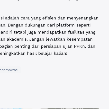
si adalah cara yang efisien dan menyenangkan
n. Dengan dukungan dari platform seperti
mandiri tetapi juga mendapatkan fasilitas yang
n akademis. Jangan lewatkan kesempatan
agian penting dari persiapan ujian PPKn, dan
ningkatkan hasil belajar kalian!
ndemokrasi