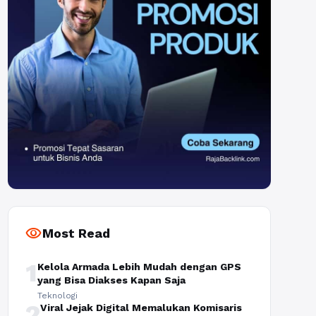
visibility
Most Read
1
Kelola Armada Lebih Mudah dengan GPS
yang Bisa Diakses Kapan Saja
Teknologi
2
Viral Jejak Digital Memalukan Komisaris