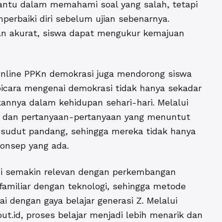
antu dalam memahami soal yang salah, tetapi
rbaiki diri sebelum ujian sebenarnya.
an akurat, siswa dapat mengukur kemajuan
t online PPKn demokrasi juga mendorong siswa
rbicara mengenai demokrasi tidak hanya sekadar
kannya dalam kehidupan sehari-hari. Melalui
usi dan pertanyaan-pertanyaan yang menuntut
sudut pandang, sehingga mereka tidak hanya
onsep yang ada.
ni semakin relevan dengan perkembangan
 familiar dengan teknologi, sehingga metode
ai dengan gaya belajar generasi Z. Melalui
out.id, proses belajar menjadi lebih menarik dan