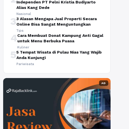
Independen PT Pelni Kristia Budiyarto
Alias Kang Dede
Nasional
3
3 Alasan Mengapa Jual Properti Secara
Online Bisa Sangat Menguntungkan
Tips
4
Cara Membuat Donat Kampung Anti Gagal
untuk Menu Berbuka Puasa
Kuliner
5
5 Tempat Wisata di Pulau Nias Yang Wajib
Anda Kunjungi
Pariwisata
AD