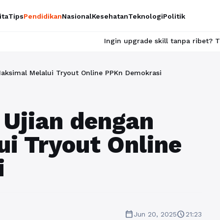
ita
Tips
Pendidikan
Nasional
Kesehatan
Teknologi
Politik
Ingin upgrade skill tanpa ribet? Temukan kelas s
ksimal Melalui Tryout Online PPKn Demokrasi
Ujian dengan
i Tryout Online
i
calendar_today
schedule
Jun 20, 2025
21:23