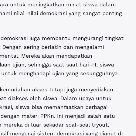
cara untuk meningkatkan minat siswa dalam
i nilai-nilai demokrasi yang sangat penting
Kn demokrasi juga membantu mengurangi tingkat
. Dengan sering berlatih dan mengalami
ra mental. Mereka akan mendapatkan
aan ujian, sehingga saat saat hari-H, siswa
ri untuk menghadapi ujian yang sesungguhnya.
 kemudahan akses tetapi juga menyediakan
at diakses oleh siswa. Dalam upaya untuk
si, siswa bisa memanfaatkan berbagai
n dengan materi PPKn. Ini menjadi salah satu
mereka di luar sekadar soal-soal tryout,
if mengenai sistem demokrasi yang dianut di