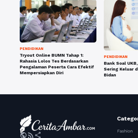
PENDIDIKAN
Tryout Online BUMN Tahap 1:
PENDIDIKAN
Rahasia Lolos Tes Berdasarkan
Bank Soal UKB,
Pengalaman Peserta Cara Efektif
Sering Keluar d
Mempersiapkan Diri
Bidan
Catego
Fashion
public
rss_feed
share