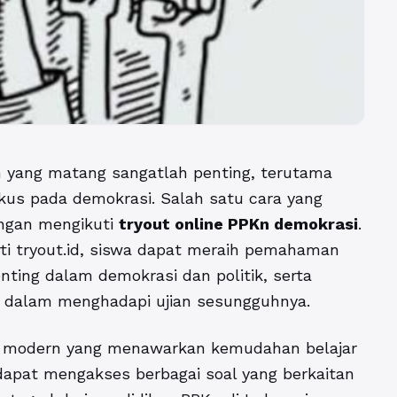
n yang matang sangatlah penting, terutama
kus pada demokrasi. Salah satu cara yang
engan mengikuti
tryout online PPKn demokrasi
.
i tryout.id, siswa dapat meraih pemahaman
ting dalam demokrasi dan politik, serta
dalam menghadapi ujian sesungguhnya.
si modern yang menawarkan kemudahan belajar
a dapat mengakses berbagai soal yang berkaitan