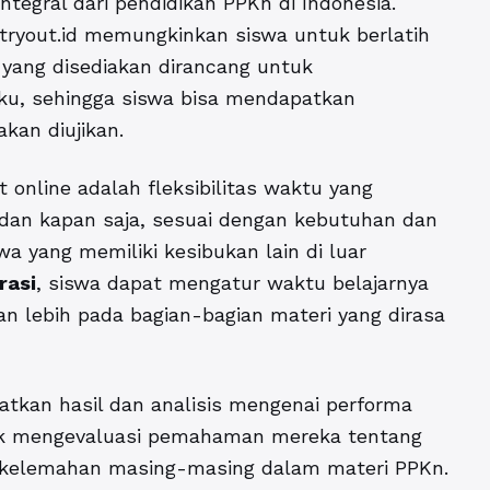
tegral dari pendidikan PPKn di Indonesia.
 tryout.id memungkinkan siswa untuk berlatih
yang disediakan dirancang untuk
ku, sehingga siswa bisa mendapatkan
kan diujikan.
 online adalah fleksibilitas waktu yang
a dan kapan saja, sesuai dengan kebutuhan dan
wa yang memiliki kesibukan lain di luar
rasi
, siswa dapat mengatur waktu belajarnya
an lebih pada bagian-bagian materi yang dirasa
atkan hasil dan analisis mengenai performa
tuk mengevaluasi pemahaman mereka tentang
 kelemahan masing-masing dalam materi PPKn.