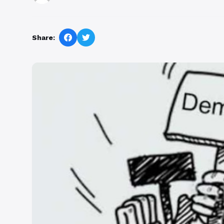
Share: