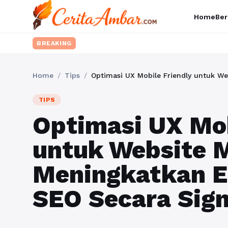
Home
Ber
BREAKING
Home
/
Tips
/
TIPS
Optimasi UX Mob
untuk Website 
Meningkatkan 
SEO Secara Sign