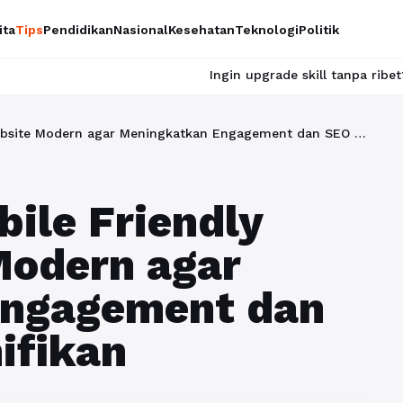
ita
Tips
Pendidikan
Nasional
Kesehatan
Teknologi
Politik
Ingin upgrade skill tanpa ribet? Temukan kelas ser
Optimasi UX Mobile Friendly untuk Website Modern agar Meningkatkan Engagement dan SEO Secara Signifikan
ile Friendly
Modern agar
Engagement dan
ifikan