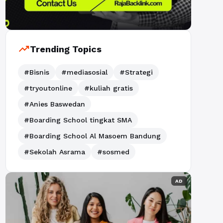
trending_up
Trending Topics
#Bisnis
#mediasosial
#Strategi
#tryoutonline
#kuliah gratis
#Anies Baswedan
#Boarding School tingkat SMA
#Boarding School Al Masoem Bandung
#Sekolah Asrama
#sosmed
AD