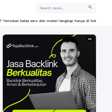
search
u dan materi lengkap hanya di YukBelajar.com. Mulai langkah suk
AD