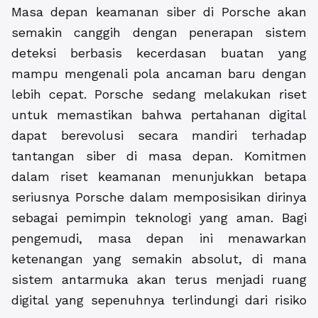
Masa depan keamanan siber di Porsche akan
semakin canggih dengan penerapan sistem
deteksi berbasis kecerdasan buatan yang
mampu mengenali pola ancaman baru dengan
lebih cepat. Porsche sedang melakukan riset
untuk memastikan bahwa pertahanan digital
dapat berevolusi secara mandiri terhadap
tantangan siber di masa depan. Komitmen
dalam riset keamanan menunjukkan betapa
seriusnya Porsche dalam memposisikan dirinya
sebagai pemimpin teknologi yang aman. Bagi
pengemudi, masa depan ini menawarkan
ketenangan yang semakin absolut, di mana
sistem antarmuka akan terus menjadi ruang
digital yang sepenuhnya terlindungi dari risiko