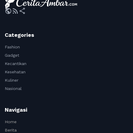
public
rss_feed
share
Categories
Fashion
Gadget
Kecantikan
Kesehatan
Kuliner
Nasional
Navigasi
Home
Berita