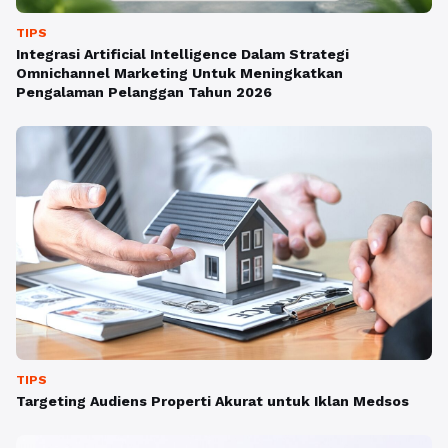
TIPS
Integrasi Artificial Intelligence Dalam Strategi
Omnichannel Marketing Untuk Meningkatkan
Pengalaman Pelanggan Tahun 2026
TIPS
Targeting Audiens Properti Akurat untuk Iklan Medsos