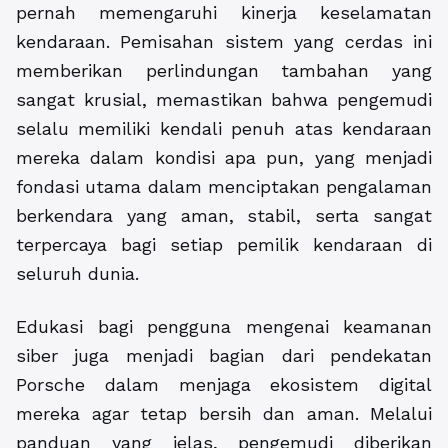
pernah memengaruhi kinerja keselamatan
kendaraan. Pemisahan sistem yang cerdas ini
memberikan perlindungan tambahan yang
sangat krusial, memastikan bahwa pengemudi
selalu memiliki kendali penuh atas kendaraan
mereka dalam kondisi apa pun, yang menjadi
fondasi utama dalam menciptakan pengalaman
berkendara yang aman, stabil, serta sangat
terpercaya bagi setiap pemilik kendaraan di
seluruh dunia.
Edukasi bagi pengguna mengenai keamanan
siber juga menjadi bagian dari pendekatan
Porsche dalam menjaga ekosistem digital
mereka agar tetap bersih dan aman. Melalui
panduan yang jelas, pengemudi diberikan