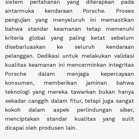
sistem pertahanan yang diterapkan pada
antarmuka kendaraan Porsche. Proses
pengujian yang menyeluruh ini memastikan
bahwa standar keamanan tetap memenuhi
kriteria global yang paling ketat sebelum
disebarluaskan ke seluruh kendaraan
pelanggan. Dedikasi untuk melakukan validasi
kualitas keamanan ini mencerminkan integritas
Porsche dalam menjaga kepercayaan
konsumen, memberikan jaminan bahwa
teknologi yang mereka tawarkan bukan hanya
sekadar canggih dalam fitur, tetapi juga sangat
kokoh dalam aspek perlindungan siber,
menciptakan standar kualitas yang sulit
dicapai oleh produsen lain.