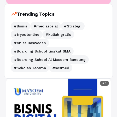
trending_up
Trending Topics
#Bisnis
#mediasosial
#Strategi
#tryoutonline
#kuliah gratis
#Anies Baswedan
#Boarding School tingkat SMA
#Boarding School Al Masoem Bandung
#Sekolah Asrama
#sosmed
AD