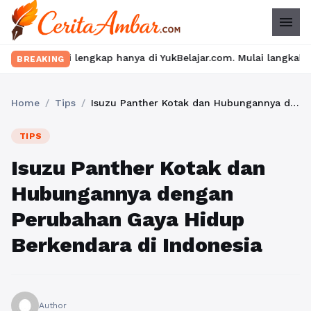
menu
engkap hanya di YukBelajar.com. Mulai langkah suksesmu hari ini
BREAKING
Home
/
Tips
/
Isuzu Panther Kotak dan Hubungannya dengan Perubahan Gaya Hidup Berkendara di Indonesia
TIPS
Isuzu Panther Kotak dan
Hubungannya dengan
Perubahan Gaya Hidup
Berkendara di Indonesia
Author