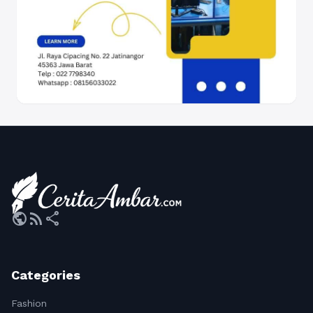
public
rss_feed
share
Categories
Fashion