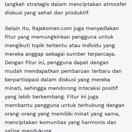
langkah strategis dalam menciptakan atmosfer
diskusi yang sehat dan produktif.
Selain itu, Rajakomen.com juga menyediakan
fitur yang memungkinkan pengguna untuk
mengikuti topik tertentu atau individu yang
mereka anggap sebagai sumber terpercaya.
Dengan fitur ini, pengguna dapat dengan
mudah mendapatkan pembaruan terbaru dan
berpartisipasi dalam diskusi yang mereka
minati, sehingga mendorong interaksi positif
yang lebih berkembang. Fitur ini juga
membantu pengguna untuk terhubung dengan
orang-orang yang memiliki minat yang sama,
menciptakan komunitas yang harmonis dan
saling mendukung.