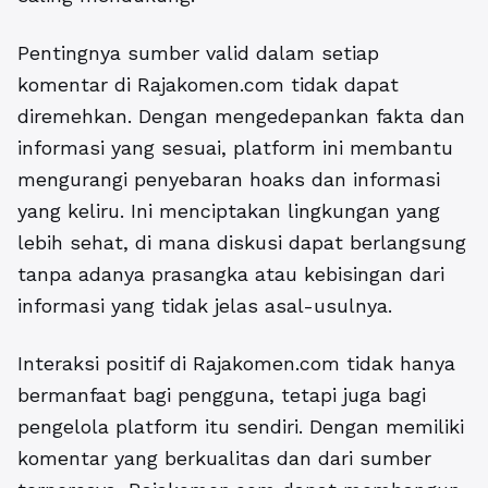
Pentingnya sumber valid dalam setiap
komentar di Rajakomen.com tidak dapat
diremehkan. Dengan mengedepankan fakta dan
informasi yang sesuai, platform ini membantu
mengurangi penyebaran hoaks dan informasi
yang keliru. Ini menciptakan lingkungan yang
lebih sehat, di mana diskusi dapat berlangsung
tanpa adanya prasangka atau kebisingan dari
informasi yang tidak jelas asal-usulnya.
Interaksi positif di Rajakomen.com tidak hanya
bermanfaat bagi pengguna, tetapi juga bagi
pengelola platform itu sendiri. Dengan memiliki
komentar yang berkualitas dan dari sumber