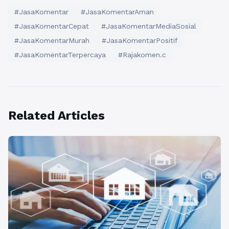
#JasaKomentar
#JasaKomentarAman
#JasaKomentarCepat
#JasaKomentarMediaSosial
#JasaKomentarMurah
#JasaKomentarPositif
#JasaKomentarTerpercaya
#Rajakomen.c
Related Articles