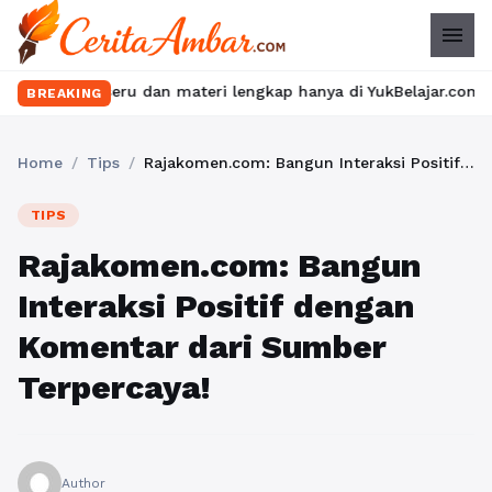
menu
ru dan materi lengkap hanya di YukBelajar.com. Mulai langkah su
BREAKING
Home
/
Tips
/
Rajakomen.com: Bangun Interaksi Positif dengan Komentar dari Sumber Terpercaya!
TIPS
Rajakomen.com: Bangun
Interaksi Positif dengan
Komentar dari Sumber
Terpercaya!
Author