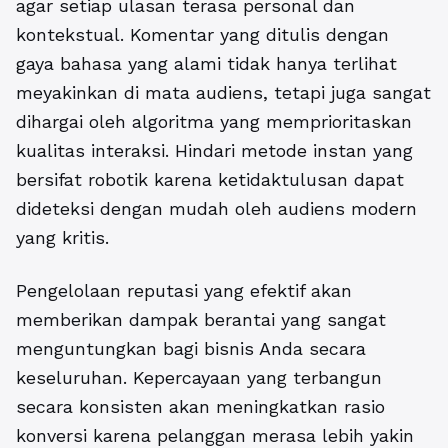
agar setiap ulasan terasa personal dan
kontekstual. Komentar yang ditulis dengan
gaya bahasa yang alami tidak hanya terlihat
meyakinkan di mata audiens, tetapi juga sangat
dihargai oleh algoritma yang memprioritaskan
kualitas interaksi. Hindari metode instan yang
bersifat robotik karena ketidaktulusan dapat
dideteksi dengan mudah oleh audiens modern
yang kritis.
Pengelolaan reputasi yang efektif akan
memberikan dampak berantai yang sangat
menguntungkan bagi bisnis Anda secara
keseluruhan. Kepercayaan yang terbangun
secara konsisten akan meningkatkan rasio
konversi karena pelanggan merasa lebih yakin