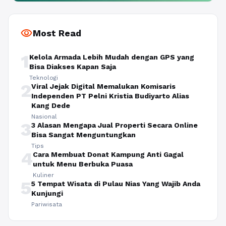
visibility
Most Read
1
Kelola Armada Lebih Mudah dengan GPS yang
Bisa Diakses Kapan Saja
Teknologi
2
Viral Jejak Digital Memalukan Komisaris
Independen PT Pelni Kristia Budiyarto Alias
Kang Dede
Nasional
3
3 Alasan Mengapa Jual Properti Secara Online
Bisa Sangat Menguntungkan
Tips
4
Cara Membuat Donat Kampung Anti Gagal
untuk Menu Berbuka Puasa
Kuliner
5
5 Tempat Wisata di Pulau Nias Yang Wajib Anda
Kunjungi
Pariwisata