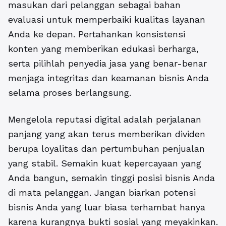
masukan dari pelanggan sebagai bahan
evaluasi untuk memperbaiki kualitas layanan
Anda ke depan. Pertahankan konsistensi
konten yang memberikan edukasi berharga,
serta pilihlah penyedia jasa yang benar-benar
menjaga integritas dan keamanan bisnis Anda
selama proses berlangsung.
Mengelola reputasi digital adalah perjalanan
panjang yang akan terus memberikan dividen
berupa loyalitas dan pertumbuhan penjualan
yang stabil. Semakin kuat kepercayaan yang
Anda bangun, semakin tinggi posisi bisnis Anda
di mata pelanggan. Jangan biarkan potensi
bisnis Anda yang luar biasa terhambat hanya
karena kurangnya bukti sosial yang meyakinkan.