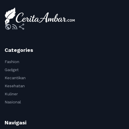
public
rss_feed
share
Categories
Fashion
Gadget
Kecantikan
Kesehatan
Kuliner
Nasional
Navigasi