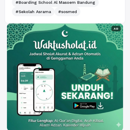
#Boarding School Al Masoem Bandung
#Sekolah Asrama
#sosmed
AD