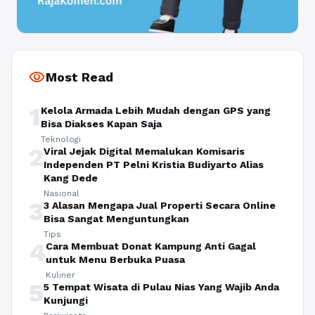
visibility
Most Read
1
Kelola Armada Lebih Mudah dengan GPS yang
Bisa Diakses Kapan Saja
Teknologi
2
Viral Jejak Digital Memalukan Komisaris
Independen PT Pelni Kristia Budiyarto Alias
Kang Dede
Nasional
3
3 Alasan Mengapa Jual Properti Secara Online
Bisa Sangat Menguntungkan
Tips
4
Cara Membuat Donat Kampung Anti Gagal
untuk Menu Berbuka Puasa
Kuliner
5
5 Tempat Wisata di Pulau Nias Yang Wajib Anda
Kunjungi