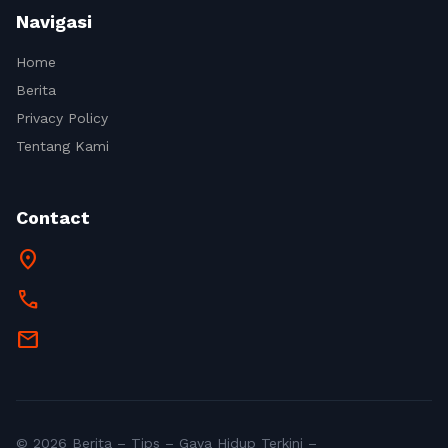
Navigasi
Home
Berita
Privacy Policy
Tentang Kami
Contact
location_on
call
mail
© 2026 Berita – Tips – Gaya Hidup Terkini –