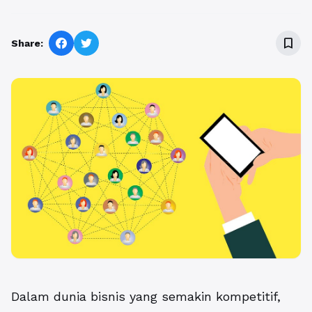
bookmark_border
Share:
Dalam dunia bisnis yang semakin kompetitif,