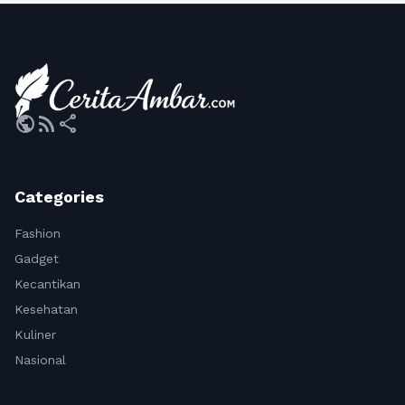
public
rss_feed
share
Categories
Fashion
Gadget
Kecantikan
Kesehatan
Kuliner
Nasional