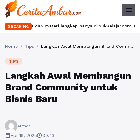
menu
ru dan materi lengkap hanya di YukBelajar.com. Mulai langkah suk
BREAKING
Home
/
Tips
/
Langkah Awal Membangun Brand Community untuk Bisnis Baru
TIPS
Langkah Awal Membangun
Brand Community untuk
Bisnis Baru
Author
calendar_today
schedule
Apr 19, 2025
09:43