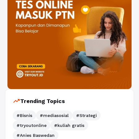
trending_up
Trending Topics
#Bisnis
#mediasosial
#Strategi
#tryoutonline
#kuliah gratis
#Anies Baswedan