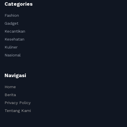
Categories
Fashion
Gadget
Kecantikan
Kesehatan
Kuliner
Nasional
Navigasi
Home
Berita
Privacy Policy
Tentang Kami