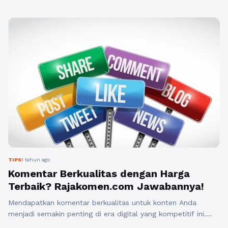
Rajakomen.com. Dengan fitur canggih dan pendekatan yang
inovatif, Rajakomen.com memungkinkan pengguna untuk
menjalin komunikasi yang lebih baik melalui komentar yang
datang dari sumber-sumber valid. ...
Baca Selengkapnya
TIPS
1 tahun ago
Komentar Berkualitas dengan Harga
Terbaik? Rajakomen.com Jawabannya!
Mendapatkan komentar berkualitas untuk konten Anda
menjadi semakin penting di era digital yang kompetitif ini.
Dengan algoritma mesin pencari yang semakin cerdas,