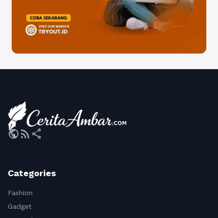
public
rss_feed
share
Categories
Fashion
Gadget