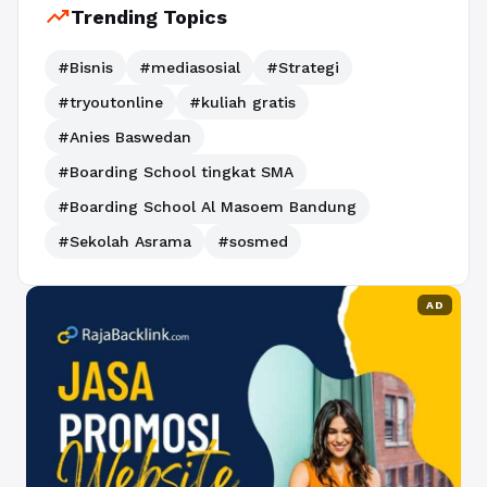
trending_up
Trending Topics
#Bisnis
#mediasosial
#Strategi
#tryoutonline
#kuliah gratis
#Anies Baswedan
#Boarding School tingkat SMA
#Boarding School Al Masoem Bandung
#Sekolah Asrama
#sosmed
AD