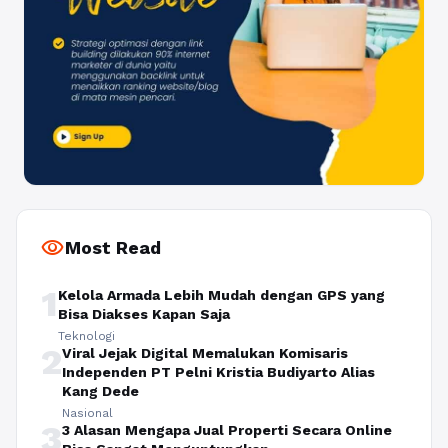
visibility
Most Read
1
Kelola Armada Lebih Mudah dengan GPS yang
Bisa Diakses Kapan Saja
Teknologi
2
Viral Jejak Digital Memalukan Komisaris
Independen PT Pelni Kristia Budiyarto Alias
Kang Dede
Nasional
3
3 Alasan Mengapa Jual Properti Secara Online