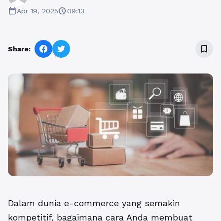
calendar_today
schedule
Apr 19, 2025
09:13
bookmark_border
Share:
Dalam dunia e-commerce yang semakin
kompetitif, bagaimana cara Anda membuat