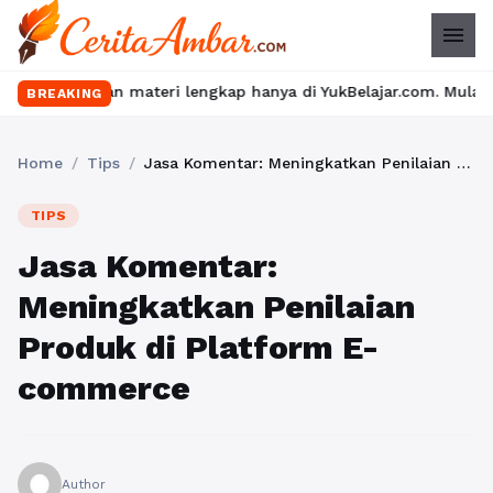
menu
n materi lengkap hanya di YukBelajar.com. Mulai langkah suksesm
BREAKING
Home
/
Tips
/
Jasa Komentar: Meningkatkan Penilaian Produk di Platform E-commerce
TIPS
Jasa Komentar:
Meningkatkan Penilaian
Produk di Platform E-
commerce
Author