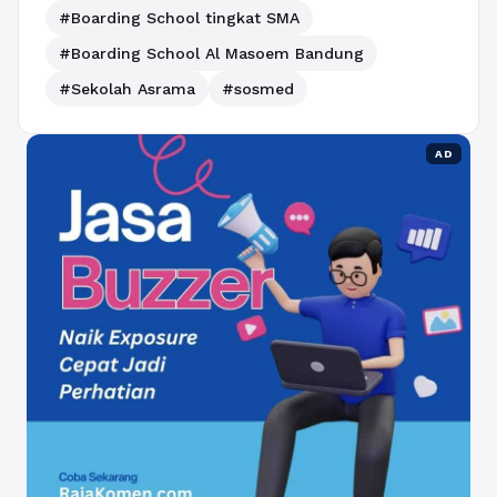
#Boarding School tingkat SMA
#Boarding School Al Masoem Bandung
#Sekolah Asrama
#sosmed
AD