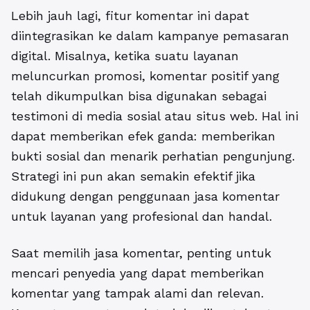
Lebih jauh lagi, fitur komentar ini dapat
diintegrasikan ke dalam kampanye pemasaran
digital. Misalnya, ketika suatu layanan
meluncurkan promosi, komentar positif yang
telah dikumpulkan bisa digunakan sebagai
testimoni di media sosial atau situs web. Hal ini
dapat memberikan efek ganda: memberikan
bukti sosial dan menarik perhatian pengunjung.
Strategi ini pun akan semakin efektif jika
didukung dengan penggunaan
jasa komentar
untuk layanan
yang profesional dan handal.
Saat memilih jasa komentar, penting untuk
mencari penyedia yang dapat memberikan
komentar yang tampak alami dan relevan.