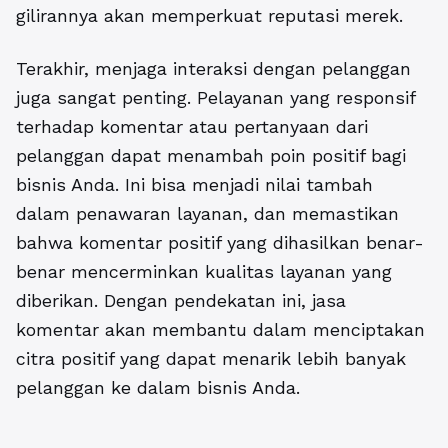
gilirannya akan memperkuat reputasi merek.
Terakhir, menjaga interaksi dengan pelanggan
juga sangat penting. Pelayanan yang responsif
terhadap komentar atau pertanyaan dari
pelanggan dapat menambah poin positif bagi
bisnis Anda. Ini bisa menjadi nilai tambah
dalam penawaran layanan, dan memastikan
bahwa komentar positif yang dihasilkan benar-
benar mencerminkan kualitas layanan yang
diberikan. Dengan pendekatan ini, jasa
komentar akan membantu dalam menciptakan
citra positif yang dapat menarik lebih banyak
pelanggan ke dalam bisnis Anda.