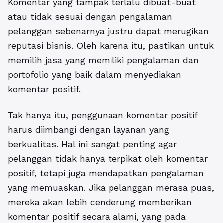
Komentar yang tampak terlalu dibuat-buat
atau tidak sesuai dengan pengalaman
pelanggan sebenarnya justru dapat merugikan
reputasi bisnis. Oleh karena itu, pastikan untuk
memilih jasa yang memiliki pengalaman dan
portofolio yang baik dalam menyediakan
komentar positif.
Tak hanya itu, penggunaan komentar positif
harus diimbangi dengan layanan yang
berkualitas. Hal ini sangat penting agar
pelanggan tidak hanya terpikat oleh komentar
positif, tetapi juga mendapatkan pengalaman
yang memuaskan. Jika pelanggan merasa puas,
mereka akan lebih cenderung memberikan
komentar positif secara alami, yang pada