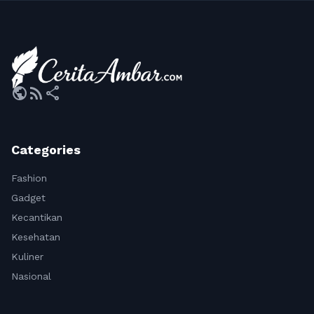
public
rss_feed
share
Categories
Fashion
Gadget
Kecantikan
Kesehatan
Kuliner
Nasional