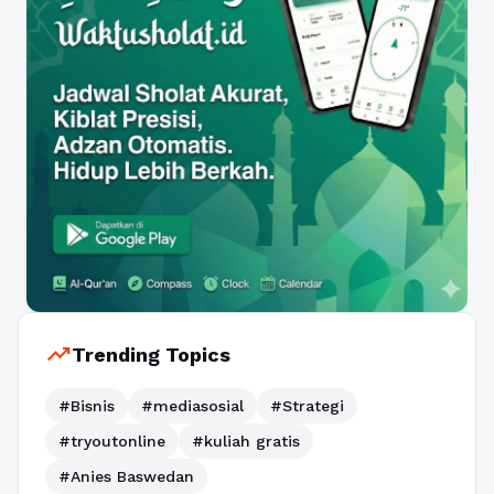
trending_up
Trending Topics
#Bisnis
#mediasosial
#Strategi
#tryoutonline
#kuliah gratis
#Anies Baswedan