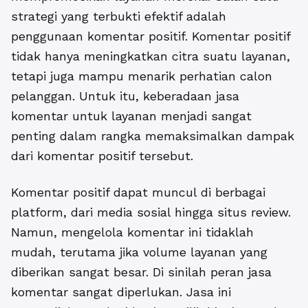
strategi yang terbukti efektif adalah
penggunaan komentar positif. Komentar positif
tidak hanya meningkatkan citra suatu layanan,
tetapi juga mampu menarik perhatian calon
pelanggan. Untuk itu, keberadaan
jasa
komentar untuk layanan
menjadi sangat
penting dalam rangka memaksimalkan dampak
dari komentar positif tersebut.
Komentar positif dapat muncul di berbagai
platform, dari media sosial hingga situs review.
Namun, mengelola komentar ini tidaklah
mudah, terutama jika volume layanan yang
diberikan sangat besar. Di sinilah peran jasa
komentar sangat diperlukan. Jasa ini