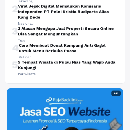
Teknologi
2
Viral Jejak Digital Memalukan Komisaris
Independen PT Pelni Kristia Budiyarto Alias
Kang Dede
Nasional
3
3 Alasan Mengapa Jual Properti Secara Online
Bisa Sangat Menguntungkan
Tips
4
Cara Membuat Donat Kampung Anti Gagal
untuk Menu Berbuka Puasa
Kuliner
5
5 Tempat Wisata di Pulau Nias Yang Wajib Anda
Kunjungi
Pariwisata
AD