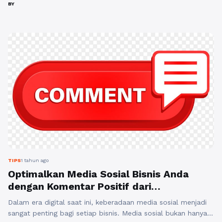
konten yang hanya mengandalkan kuantitas komentar saja
BY
tidak cukup. Di sinilah Rajakomen.com hadir sebagai solusi
terdepan untuk memenuhi kebutuhan komentar yang tidak
hanya berkualitas tetapi juga terjangkau. Mengapa komentar
berkualitas penting? Dalam dunia ...
Baca Selengkapnya
TIPS
1 tahun ago
Optimalkan Media Sosial Bisnis Anda
dengan Komentar Positif dari
Rajakomen.com
Dalam era digital saat ini, keberadaan media sosial menjadi
sangat penting bagi setiap bisnis. Media sosial bukan hanya