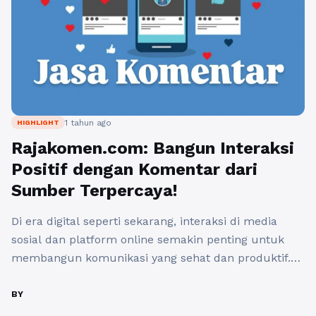
1 tahun ago
HIGHLIGHT
Rajakomen.com: Bangun Interaksi
Positif dengan Komentar dari
Sumber Terpercaya!
Di era digital seperti sekarang, interaksi di media
sosial dan platform online semakin penting untuk
membangun komunikasi yang sehat dan produktif.
Salah satu platform yang hadir untuk mendukung
interaksi positif adalah Rajakomen.com. Dengan fitur
BY
canggih dan pendekatan yang inovatif,