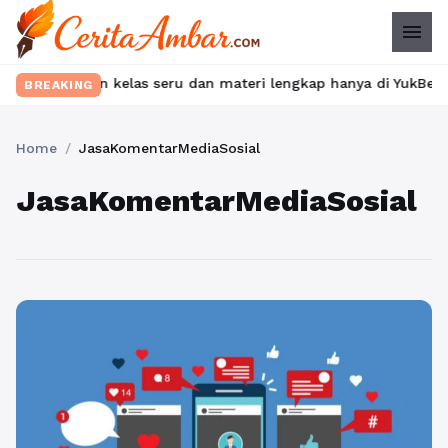
menu
emukan kelas seru dan materi lengkap hanya di YukBelajar.com. M
BREAKING
Home
/
JasaKomentarMediaSosial
JasaKomentarMediaSosial