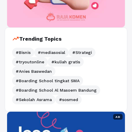
trending_up
Trending Topics
#Bisnis
#mediasosial
#Strategi
#tryoutonline
#kuliah gratis
#Anies Baswedan
#Boarding School tingkat SMA
#Boarding School Al Masoem Bandung
#Sekolah Asrama
#sosmed
AD