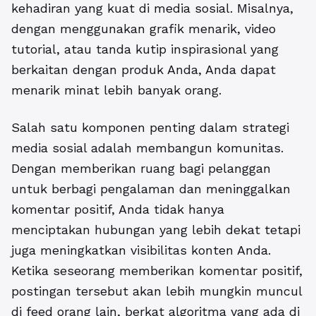
kehadiran yang kuat di media sosial. Misalnya,
dengan menggunakan grafik menarik, video
tutorial, atau tanda kutip inspirasional yang
berkaitan dengan produk Anda, Anda dapat
menarik minat lebih banyak orang.
Salah satu komponen penting dalam strategi
media sosial adalah membangun komunitas.
Dengan memberikan ruang bagi pelanggan
untuk berbagi pengalaman dan meninggalkan
komentar positif, Anda tidak hanya
menciptakan hubungan yang lebih dekat tetapi
juga meningkatkan visibilitas konten Anda.
Ketika seseorang memberikan komentar positif,
postingan tersebut akan lebih mungkin muncul
di feed orang lain, berkat algoritma yang ada di