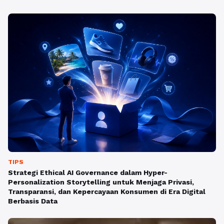
TIPS
Strategi Ethical AI Governance dalam Hyper-
Personalization Storytelling untuk Menjaga Privasi,
Transparansi, dan Kepercayaan Konsumen di Era Digital
Berbasis Data