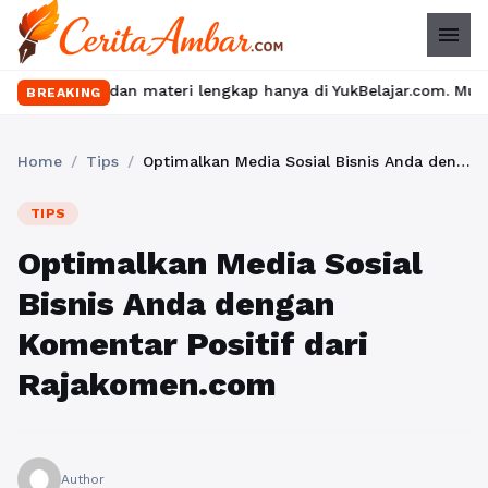
menu
dan materi lengkap hanya di YukBelajar.com. Mulai langkah sukse
BREAKING
Home
/
Tips
/
Optimalkan Media Sosial Bisnis Anda dengan Komentar Positif dari Rajakomen.com
TIPS
Optimalkan Media Sosial
Bisnis Anda dengan
Komentar Positif dari
Rajakomen.com
Author