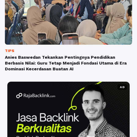
TIPS
Anies Baswedan Tekankan Pentingnya Pendidikan
Berbasis Nilai: Guru Tetap Menjadi Fondasi Utama di Era
Dominasi Kecerdasan Buatan AI
AD