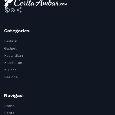
public
rss_feed
share
Categories
Fashion
Gadget
Kecantikan
Kesehatan
Kuliner
Nasional
Navigasi
Home
Berita