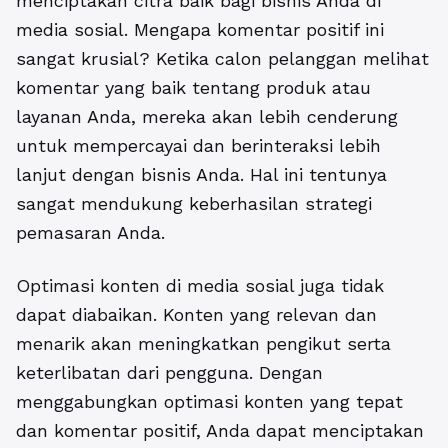
menciptakan citra baik bagi bisnis Anda di
media sosial. Mengapa komentar positif ini
sangat krusial? Ketika calon pelanggan melihat
komentar yang baik tentang produk atau
layanan Anda, mereka akan lebih cenderung
untuk mempercayai dan berinteraksi lebih
lanjut dengan bisnis Anda. Hal ini tentunya
sangat mendukung keberhasilan strategi
pemasaran Anda.
Optimasi konten di media sosial
juga tidak
dapat diabaikan. Konten yang relevan dan
menarik akan meningkatkan pengikut serta
keterlibatan dari pengguna. Dengan
menggabungkan optimasi konten yang tepat
dan komentar positif, Anda dapat menciptakan