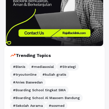
trending_up
Trending Topics
#Bisnis
#mediasosial
#Strategi
#tryoutonline
#kuliah gratis
#Anies Baswedan
#Boarding School tingkat SMA
#Boarding School Al Masoem Bandung
#Sekolah Asrama
#sosmed