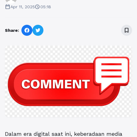
calendar_today
schedule
Apr 11, 2025
05:18
bookmark_border
Share:
Dalam era digital saat ini, keberadaan media