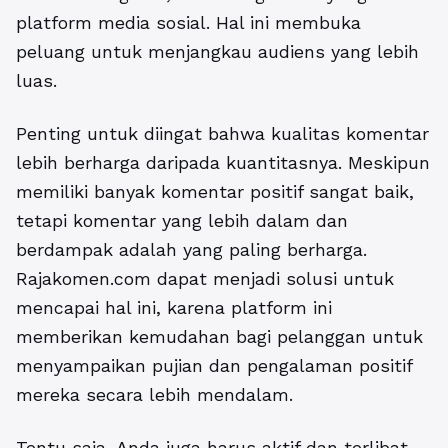
platform media sosial. Hal ini membuka
peluang untuk menjangkau audiens yang lebih
luas.
Penting untuk diingat bahwa kualitas komentar
lebih berharga daripada kuantitasnya. Meskipun
memiliki banyak komentar positif sangat baik,
tetapi komentar yang lebih dalam dan
berdampak adalah yang paling berharga.
Rajakomen.com dapat menjadi solusi untuk
mencapai hal ini, karena platform ini
memberikan kemudahan bagi pelanggan untuk
menyampaikan pujian dan pengalaman positif
mereka secara lebih mendalam.
Tentu saja, Anda juga harus aktif dan terlibat