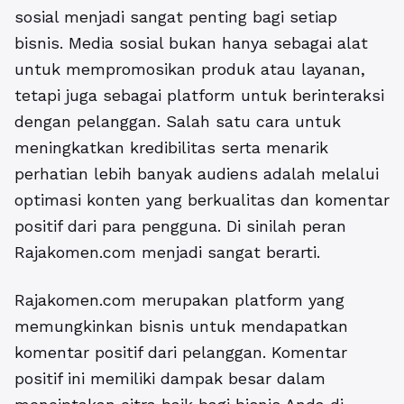
sosial menjadi sangat penting bagi setiap
bisnis.
Media sosial
bukan hanya sebagai alat
untuk mempromosikan produk atau layanan,
tetapi juga sebagai platform untuk berinteraksi
dengan pelanggan. Salah satu cara untuk
meningkatkan kredibilitas serta menarik
perhatian lebih banyak audiens adalah melalui
optimasi konten yang berkualitas dan komentar
positif dari para pengguna. Di sinilah peran
Rajakomen.com menjadi sangat berarti.
Rajakomen.com
merupakan platform yang
memungkinkan bisnis untuk mendapatkan
komentar positif dari pelanggan. Komentar
positif ini memiliki dampak besar dalam