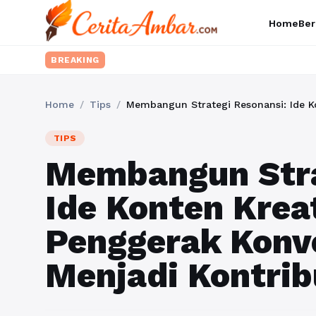
Home
Ber
BREAKING
Home
/
Tips
/
TIPS
Membangun Stra
Ide Konten Krea
Penggerak Konve
Menjadi Kontrib