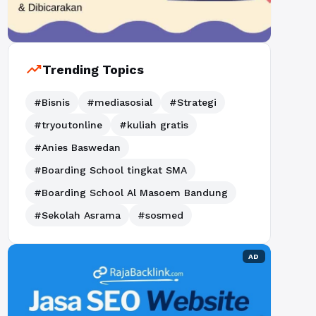
trending_up
Trending Topics
#Bisnis
#mediasosial
#Strategi
#tryoutonline
#kuliah gratis
#Anies Baswedan
#Boarding School tingkat SMA
#Boarding School Al Masoem Bandung
#Sekolah Asrama
#sosmed
AD