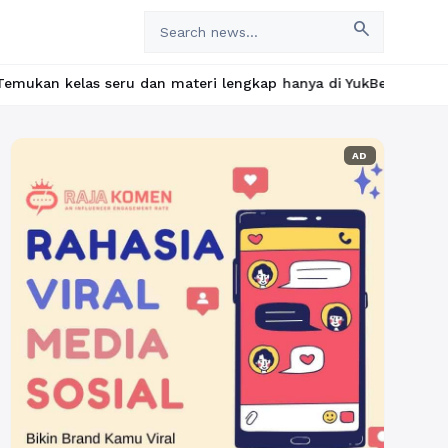
search
 dan materi lengkap hanya di YukBelajar.com. Mulai langkah suks
AD