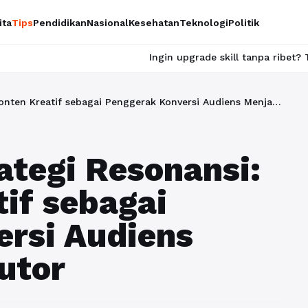
ita
Tips
Pendidikan
Nasional
Kesehatan
Teknologi
Politik
Ingin upgrade skill tanpa ribet? Temukan kelas seru
Membangun Strategi Resonansi: Ide Konten Kreatif sebagai Penggerak Konversi Audiens Menjadi Kontributor
tegi Resonansi:
tif sebagai
rsi Audiens
utor