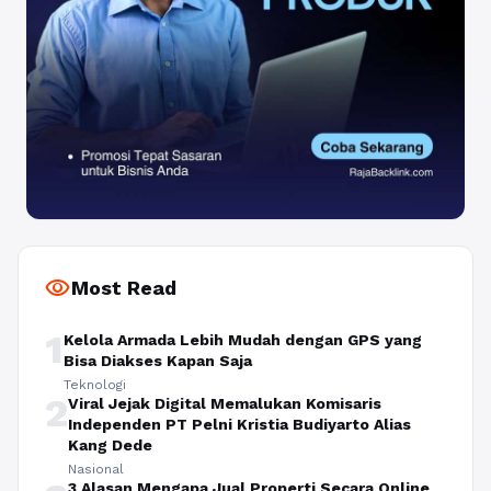
visibility
Most Read
1
Kelola Armada Lebih Mudah dengan GPS yang
Bisa Diakses Kapan Saja
Teknologi
2
Viral Jejak Digital Memalukan Komisaris
Independen PT Pelni Kristia Budiyarto Alias
Kang Dede
Nasional
3 Alasan Mengapa Jual Properti Secara Online