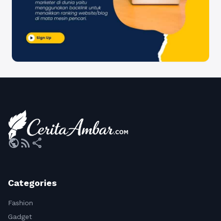
public
rss_feed
share
Categories
Fashion
Gadget