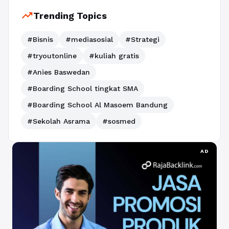
trending_up
Trending Topics
#Bisnis
#mediasosial
#Strategi
#tryoutonline
#kuliah gratis
#Anies Baswedan
#Boarding School tingkat SMA
#Boarding School Al Masoem Bandung
#Sekolah Asrama
#sosmed
AD