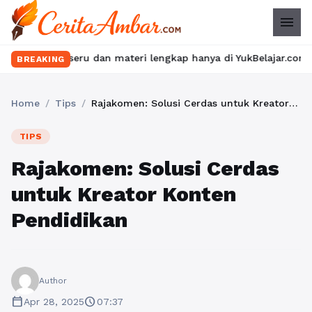
menu
 seru dan materi lengkap hanya di YukBelajar.com. Mulai langkah
BREAKING
Home
/
Tips
/
Rajakomen: Solusi Cerdas untuk Kreator Konten Pendidikan
TIPS
Rajakomen: Solusi Cerdas
untuk Kreator Konten
Pendidikan
Author
calendar_today
schedule
Apr 28, 2025
07:37