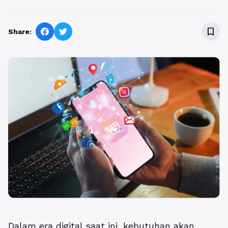
bookmark_border
Share:
Dalam era digital saat ini, kebutuhan akan