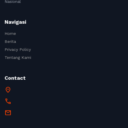
Nasional
Navigasi
Home
Berita
Privacy Policy
Tentang Kami
Contact
location_on
call
mail