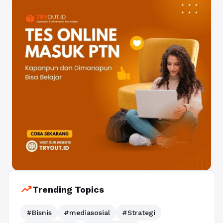
trending_up
Trending Topics
#Bisnis
#mediasosial
#Strategi