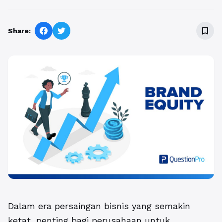
bookmark_border
Share:
Dalam era persaingan bisnis yang semakin
ketat, penting bagi perusahaan untuk