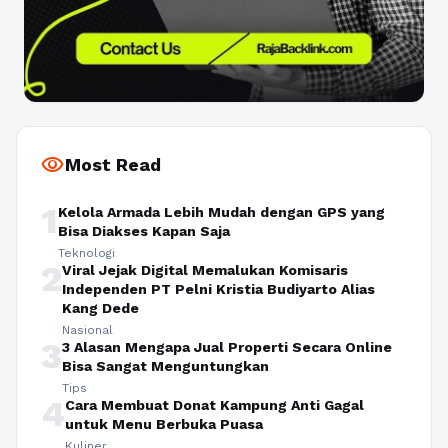
visibility
Most Read
1
Kelola Armada Lebih Mudah dengan GPS yang
Bisa Diakses Kapan Saja
Teknologi
2
Viral Jejak Digital Memalukan Komisaris
Independen PT Pelni Kristia Budiyarto Alias
Kang Dede
Nasional
3
3 Alasan Mengapa Jual Properti Secara Online
Bisa Sangat Menguntungkan
Tips
4
Cara Membuat Donat Kampung Anti Gagal
untuk Menu Berbuka Puasa
Kuliner