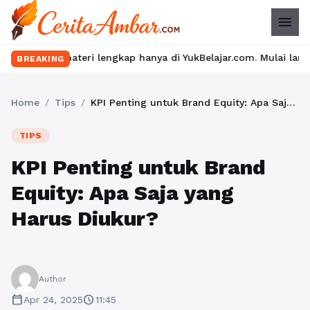
menu
ateri lengkap hanya di YukBelajar.com. Mulai langkah suksesmu h
BREAKING
Home
/
Tips
/
KPI Penting untuk Brand Equity: Apa Saja yang Harus Diukur?
TIPS
KPI Penting untuk Brand
Equity: Apa Saja yang
Harus Diukur?
Author
calendar_today
schedule
Apr 24, 2025
11:45