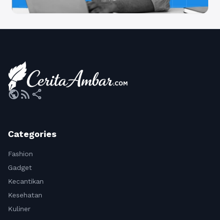
public
rss_feed
share
Categories
Fashion
Gadget
Kecantikan
Kesehatan
Kuliner