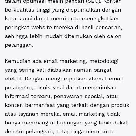
dalam optimasi mesin pencari (SEO). Konten
berkualitas tinggi yang dioptimalkan dengan
kata kunci dapat membantu meningkatkan
peringkat website mereka di hasil pencarian,
sehingga lebih mudah ditemukan oleh calon
pelanggan.
Kemudian ada email marketing, metodologi
yang sering kali diabaikan namun sangat
efektif. Dengan mengumpulkan alamat email
pelanggan, bisnis kecil dapat mengirimkan
informasi terbaru, penawaran spesial, atau
konten bermanfaat yang terkait dengan produk
atau layanan mereka. email marketing tidak
hanya membangun hubungan yang lebih dekat
dengan pelanggan, tetapi juga membantu