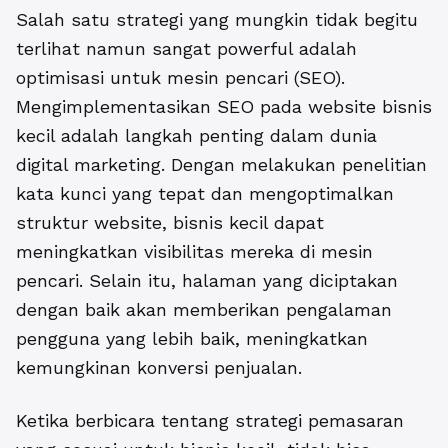
Salah satu strategi yang mungkin tidak begitu
terlihat namun sangat powerful adalah
optimisasi untuk mesin pencari (SEO).
Mengimplementasikan SEO pada website bisnis
kecil adalah langkah penting dalam dunia
digital marketing. Dengan melakukan penelitian
kata kunci yang tepat dan mengoptimalkan
struktur website, bisnis kecil dapat
meningkatkan visibilitas mereka di mesin
pencari. Selain itu, halaman yang diciptakan
dengan baik akan memberikan pengalaman
pengguna yang lebih baik, meningkatkan
kemungkinan konversi penjualan.
Ketika berbicara tentang strategi pemasaran