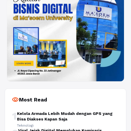
visibility
Most Read
1
Kelola Armada Lebih Mudah dengan GPS yang
Bisa Diakses Kapan Saja
Teknologi
Viral Jejak Digital Memalukan Komisaris