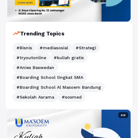
trending_up
Trending Topics
#Bisnis
#mediasosial
#Strategi
#tryoutonline
#kuliah gratis
#Anies Baswedan
#Boarding School tingkat SMA
#Boarding School Al Masoem Bandung
#Sekolah Asrama
#sosmed
AD