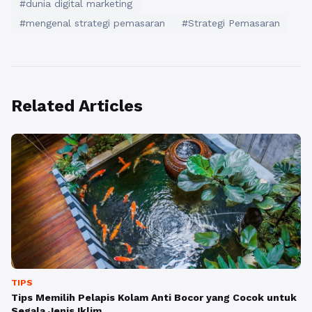
#dunia digital marketing
#mengenal strategi pemasaran
#Strategi Pemasaran
Related Articles
TIPS
Tips Memilih Pelapis Kolam Anti Bocor yang Cocok untuk
Segala Jenis Iklim