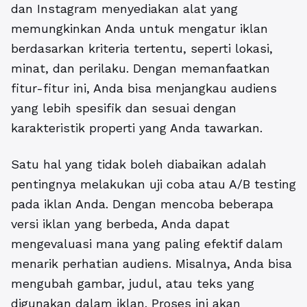
dan Instagram menyediakan alat yang
memungkinkan Anda untuk mengatur iklan
berdasarkan kriteria tertentu, seperti lokasi,
minat, dan perilaku. Dengan memanfaatkan
fitur-fitur ini, Anda bisa menjangkau audiens
yang lebih spesifik dan sesuai dengan
karakteristik properti yang Anda tawarkan.
Satu hal yang tidak boleh diabaikan adalah
pentingnya melakukan uji coba atau A/B testing
pada iklan Anda. Dengan mencoba beberapa
versi iklan yang berbeda, Anda dapat
mengevaluasi mana yang paling efektif dalam
menarik perhatian audiens. Misalnya, Anda bisa
mengubah gambar, judul, atau teks yang
digunakan dalam iklan. Proses ini akan