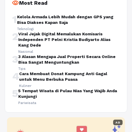
visibility
Most Read
1
Kelola Armada Lebih Mudah dengan GPS yang
Bisa Diakses Kapan Saja
Teknologi
2
Viral Jejak Digital Memalukan Komisaris
Independen PT Pelni Kristia Budiyarto Alias
Kang Dede
Nasional
3
3 Alasan Mengapa Jual Properti Secara Online
Bisa Sangat Menguntungkan
Tips
4
Cara Membuat Donat Kampung Anti Gagal
untuk Menu Berbuka Puasa
Kuliner
5
5 Tempat Wisata di Pulau Nias Yang Wajib Anda
Kunjungi
Pariwisata
AD