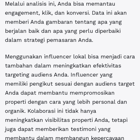
Melalui analisis ini, Anda bisa memantau
engagement, klik, dan konversi. Data ini akan
memberi Anda gambaran tentang apa yang
berjalan baik dan apa yang perlu diperbaiki
dalam strategi pemasaran Anda.
Menggunakan influencer lokal bisa menjadi cara
tambahan dalam meningkatkan efektivitas
targeting audiens Anda. Influencer yang
memiliki pengikut sesuai dengan audiens target
Anda dapat membantu mempromosikan
properti dengan cara yang lebih personal dan
organik. Kolaborasi ini tidak hanya
meningkatkan visibilitas properti Anda, tetapi
juga dapat memberikan testimoni yang
membantu dalam membangun kepercayaan