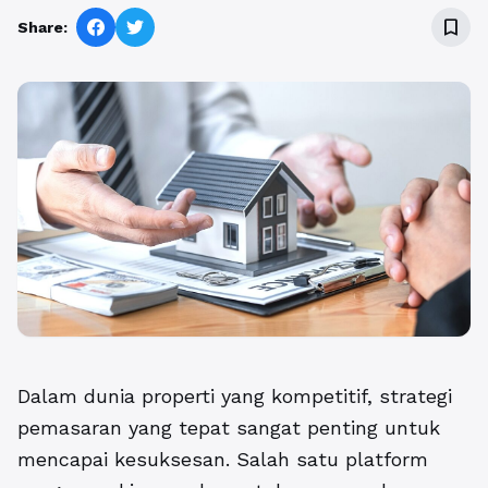
bookmark_border
Share:
Dalam dunia properti yang kompetitif, strategi
pemasaran yang tepat sangat penting untuk
mencapai kesuksesan. Salah satu platform