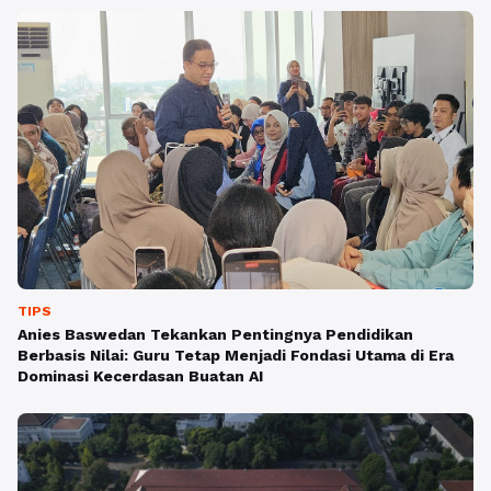
TIPS
Anies Baswedan Tekankan Pentingnya Pendidikan
Berbasis Nilai: Guru Tetap Menjadi Fondasi Utama di Era
Dominasi Kecerdasan Buatan AI