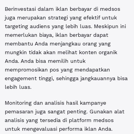
Berinvestasi dalam iklan berbayar di medsos
juga merupakan strategi yang efektif untuk
targeting audiens yang lebih luas. Meskipun ini
memerlukan biaya, iklan berbayar dapat
membantu Anda menjangkau orang yang
mungkin tidak akan melihat konten organik
Anda. Anda bisa memilih untuk
mempromosikan pos yang mendapatkan
engagement tinggi, sehingga jangkauannya bisa
lebih luas.
Monitoring dan analisis hasil kampanye
pemasaran juga sangat penting.
Gunakan alat
analisis yang tersedia di platform medsos
untuk mengevaluasi performa iklan Anda.