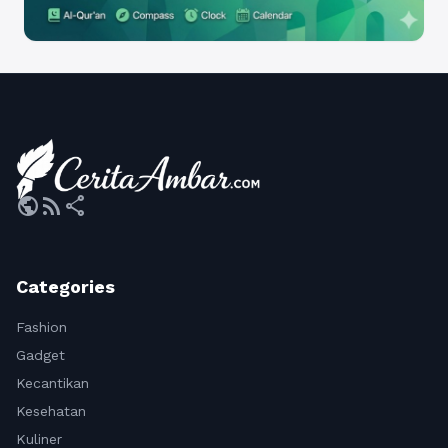
public
rss_feed
share
Categories
Fashion
Gadget
Kecantikan
Kesehatan
Kuliner