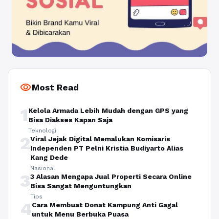
visibility
Most Read
1
Kelola Armada Lebih Mudah dengan GPS yang
Bisa Diakses Kapan Saja
Teknologi
2
Viral Jejak Digital Memalukan Komisaris
Independen PT Pelni Kristia Budiyarto Alias
Kang Dede
Nasional
3
3 Alasan Mengapa Jual Properti Secara Online
Bisa Sangat Menguntungkan
Tips
4
Cara Membuat Donat Kampung Anti Gagal
untuk Menu Berbuka Puasa