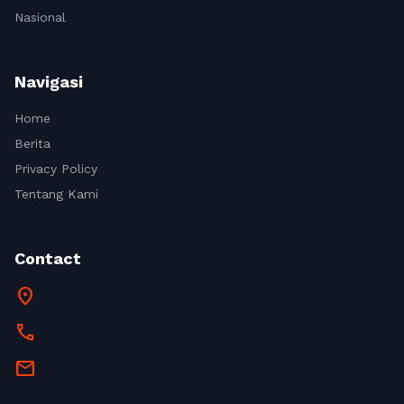
Nasional
Navigasi
Home
Berita
Privacy Policy
Tentang Kami
Contact
location_on
call
mail