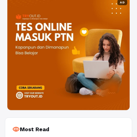
AD
visibility
Most Read