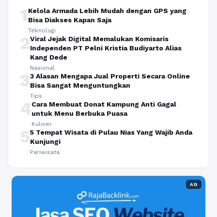
1
Kelola Armada Lebih Mudah dengan GPS yang
Bisa Diakses Kapan Saja
Teknologi
2
Viral Jejak Digital Memalukan Komisaris
Independen PT Pelni Kristia Budiyarto Alias
Kang Dede
Nasional
3
3 Alasan Mengapa Jual Properti Secara Online
Bisa Sangat Menguntungkan
Tips
4
Cara Membuat Donat Kampung Anti Gagal
untuk Menu Berbuka Puasa
Kuliner
5
5 Tempat Wisata di Pulau Nias Yang Wajib Anda
Kunjungi
Pariwisata
AD