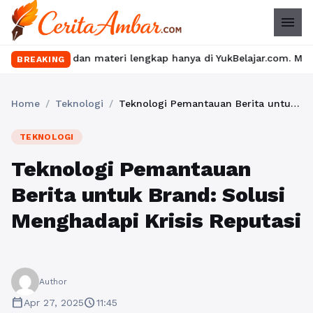
menu
u dan materi lengkap hanya di YukBelajar.com. Mulai langkah suk
BREAKING
Home
/
Teknologi
/
Teknologi Pemantauan Berita untuk Brand: Solusi Menghadapi Krisis Reputasi
TEKNOLOGI
Teknologi Pemantauan
Berita untuk Brand: Solusi
Menghadapi Krisis Reputasi
Author
calendar_today
schedule
Apr 27, 2025
11:45