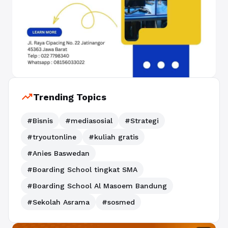
trending_up
Trending Topics
#Bisnis
#mediasosial
#Strategi
#tryoutonline
#kuliah gratis
#Anies Baswedan
#Boarding School tingkat SMA
#Boarding School Al Masoem Bandung
#Sekolah Asrama
#sosmed