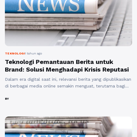
TEKNOLOGI
1 tahun ago
Teknologi Pemantauan Berita untuk
Brand: Solusi Menghadapi Krisis Reputasi
Dalam era digital saat ini, relevansi berita yang dipublikasikan
di berbagai media online semakin menguat, terutama bagi
perusahaan dan merek yang ingin menjaga citra positif.
Pemantauan berita online untuk brand monitoring menjadi
BY
hal yang esensial, sebagai langkah proaktif dalam
mengidentifikasi potensi krisis reputasi sebelum menyebar
lebih luas. Berita online untuk brand bisa datang dari
berbagai ...
Baca Selengkapnya