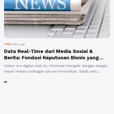
TIPS
1 tahun ago
Data Real-Time dari Media Sosial &
Berita: Fondasi Keputusan Bisnis yang
Lebih Akurat
Dalam era digital saat ini, informasi mengalir dengan sangat
cepat melalui berbagai saluran komunikasi. Salah satu
sumber informasi yang paling signifikan adalah berita online
dan media sosial. Pemantauan berita online dan media sosial
BY
telah menjadi alat penting bagi perusahaan untuk mengambil
keputusan yang lebih cerdas dan terinformasi. Dengan
memanfaatkan data real-time dari sumber-sumber ini, bisnis
...
Baca Selengkapnya