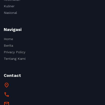
Kuliner
Nasional
Navigasi
Home
Berita
Privacy Policy
Tentang Kami
Contact
location_on
call
mail