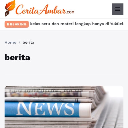
menu
ukan kelas seru dan materi lengkap hanya di YukBelajar.com. Mul
BREAKING
Home
/
berita
berita