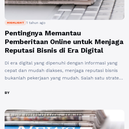
1 tahun ago
HIGHLIGHT
Pentingnya Memantau
Pemberitaan Online untuk Menjaga
Reputasi Bisnis di Era Digital
Di era digital yang dipenuhi dengan informasi yang
cepat dan mudah diakses, menjaga reputasi bisnis
bukanlah pekerjaan yang mudah. Salah satu strategi
yang paling efektif untuk melakukannya adalah
dengan melakukan pemantauan pemberitaan online
BY
di media. Dengan semakin banyaknya platform
digital, informasi tentang perusahaan bisa menyebar
dengan cepat, baik positif maupun negatif. Oleh
karena itu, pemantauan ...
Baca Selengkapnya