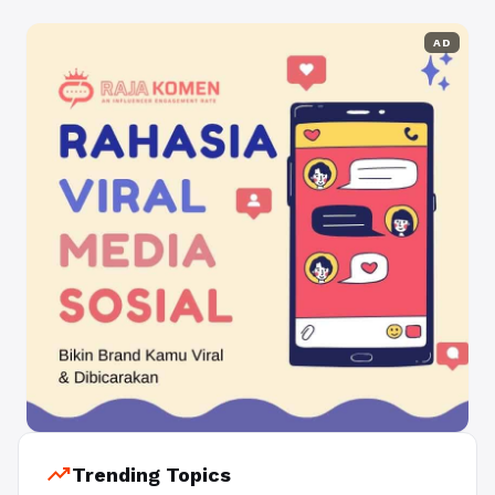
AD
trending_up
Trending Topics