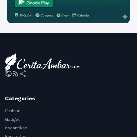
public
rss_feed
share
Categories
Fashion
Gadget
Kecantikan
Kesehatan