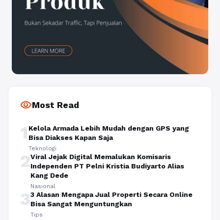
visibility
Most Read
1
Kelola Armada Lebih Mudah dengan GPS yang
Bisa Diakses Kapan Saja
Teknologi
2
Viral Jejak Digital Memalukan Komisaris
Independen PT Pelni Kristia Budiyarto Alias
Kang Dede
Nasional
3
3 Alasan Mengapa Jual Properti Secara Online
Bisa Sangat Menguntungkan
Tips