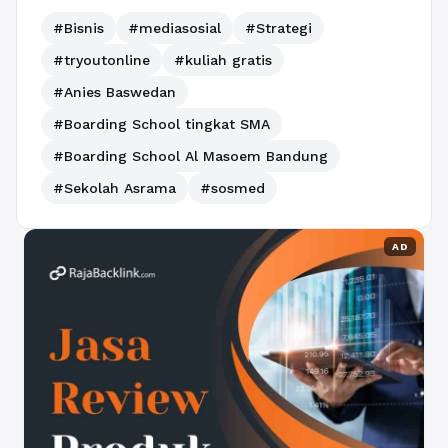
#Bisnis
#mediasosial
#Strategi
#tryoutonline
#kuliah gratis
#Anies Baswedan
#Boarding School tingkat SMA
#Boarding School Al Masoem Bandung
#Sekolah Asrama
#sosmed
AD