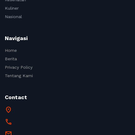
Kuliner
Nasional
Navigasi
Home
Berita
Privacy Policy
Tentang Kami
Contact
location_on
call
mail