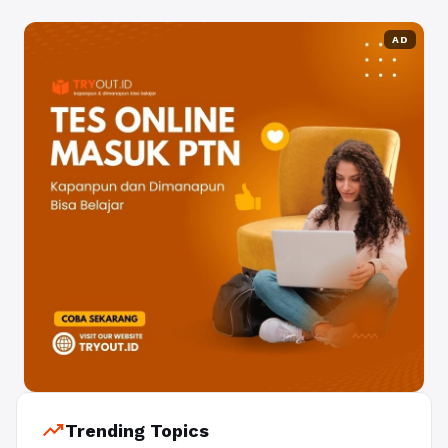
AD
trending_up
Trending Topics