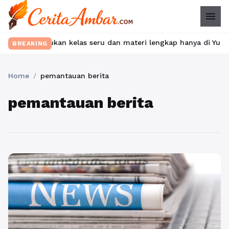
menu
bet? Temukan kelas seru dan materi lengkap hanya di YukBelajar.
BREAKING
Home
/
pemantauan berita
pemantauan berita