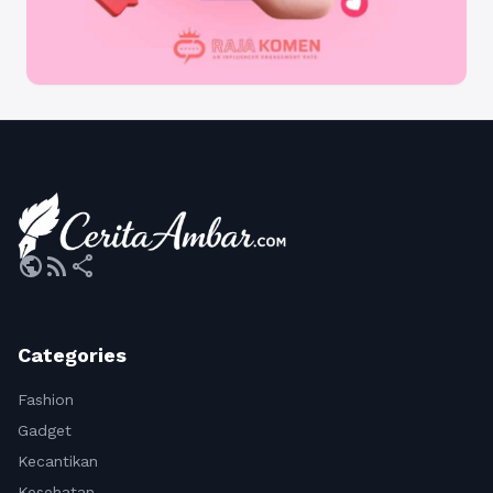
public
rss_feed
share
Categories
Fashion
Gadget
Kecantikan
Kesehatan