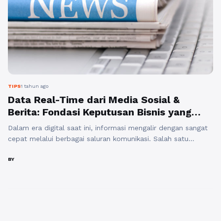
TIPS
1 tahun ago
Data Real-Time dari Media Sosial &
Berita: Fondasi Keputusan Bisnis yang
Lebih Akurat
Dalam era digital saat ini, informasi mengalir dengan sangat
cepat melalui berbagai saluran komunikasi. Salah satu
sumber informasi yang paling signifikan adalah berita online
dan media sosial. Pemantauan berita online dan media sosial
BY
telah menjadi alat penting bagi perusahaan untuk mengambil
keputusan yang lebih cerdas dan terinformasi. Dengan
memanfaatkan data real-time dari sumber-sumber ini, bisnis
...
Baca Selengkapnya