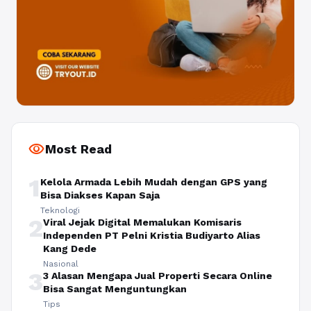
visibility
Most Read
1
Kelola Armada Lebih Mudah dengan GPS yang
Bisa Diakses Kapan Saja
Teknologi
2
Viral Jejak Digital Memalukan Komisaris
Independen PT Pelni Kristia Budiyarto Alias
Kang Dede
Nasional
3
3 Alasan Mengapa Jual Properti Secara Online
Bisa Sangat Menguntungkan
Tips