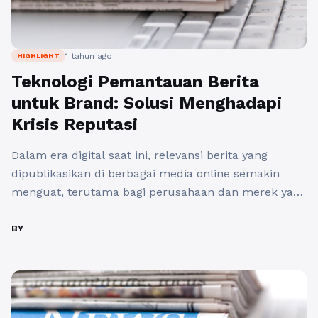
1 tahun ago
HIGHLIGHT
Teknologi Pemantauan Berita
untuk Brand: Solusi Menghadapi
Krisis Reputasi
Dalam era digital saat ini, relevansi berita yang
dipublikasikan di berbagai media online semakin
menguat, terutama bagi perusahaan dan merek yang
ingin menjaga citra positif. Pemantauan berita online
untuk brand monitoring menjadi hal yang esensial,
BY
sebagai langkah proaktif dalam mengidentifikasi
potensi krisis reputasi sebelum menyebar lebih luas.
Berita online untuk brand bisa datang dari berbagai
...
Baca Selengkapnya