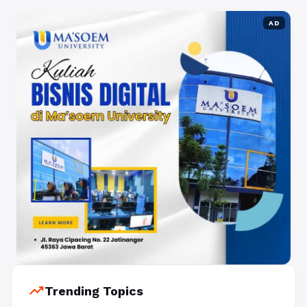
AD
trending_up
Trending Topics