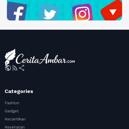
public
rss_feed
share
Categories
Fashion
Gadget
Kecantikan
Kesehatan