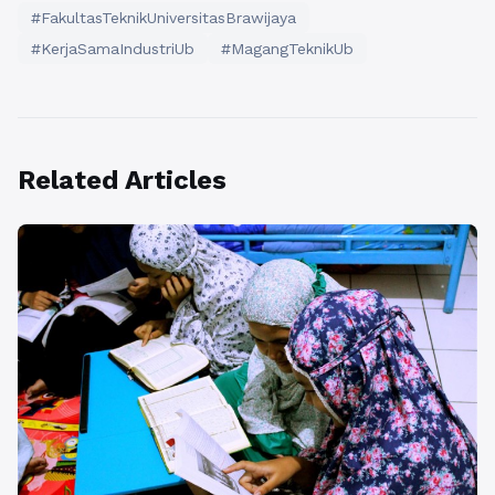
#FakultasTeknikUniversitasBrawijaya
#KerjaSamaIndustriUb
#MagangTeknikUb
Related Articles