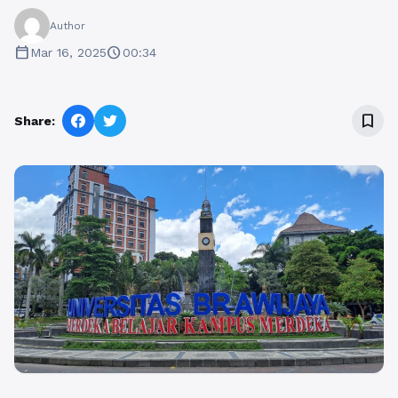
Author
calendar_today
schedule
Mar 16, 2025
00:34
bookmark_border
Share: