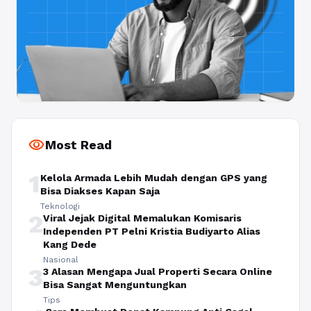
visibility
Most Read
1
Kelola Armada Lebih Mudah dengan GPS yang
Bisa Diakses Kapan Saja
Teknologi
2
Viral Jejak Digital Memalukan Komisaris
Independen PT Pelni Kristia Budiyarto Alias
Kang Dede
Nasional
3
3 Alasan Mengapa Jual Properti Secara Online
Bisa Sangat Menguntungkan
Tips