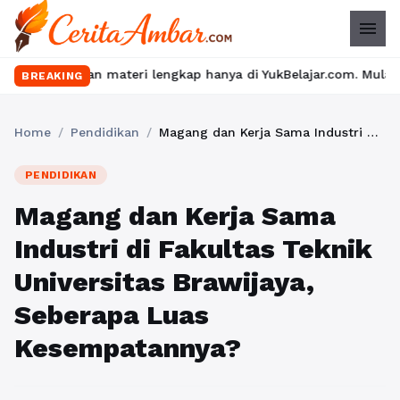
menu
 dan materi lengkap hanya di YukBelajar.com. Mulai langkah suks
BREAKING
Home
/
Pendidikan
/
Magang dan Kerja Sama Industri di Fakultas Teknik Universitas Brawijaya, Seberapa Luas Kesempatannya?
PENDIDIKAN
Magang dan Kerja Sama
Industri di Fakultas Teknik
Universitas Brawijaya,
Seberapa Luas
Kesempatannya?