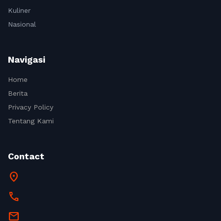
Kuliner
Nasional
Navigasi
Home
Berita
Privacy Policy
Tentang Kami
Contact
location_on
call
mail