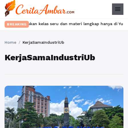
menu
bet? Temukan kelas seru dan materi lengkap hanya di YukBelajar.c
BREAKING
Home
/
KerjaSamaIndustriUb
KerjaSamaIndustriUb