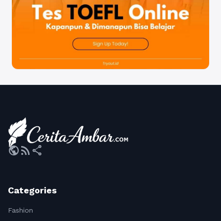
public
rss_feed
share
Categories
Fashion