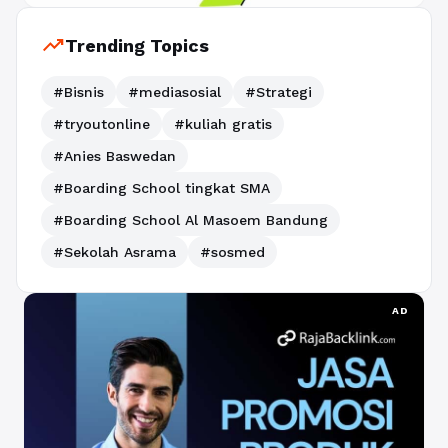
trending_up
Trending Topics
#Bisnis
#mediasosial
#Strategi
#tryoutonline
#kuliah gratis
#Anies Baswedan
#Boarding School tingkat SMA
#Boarding School Al Masoem Bandung
#Sekolah Asrama
#sosmed
AD