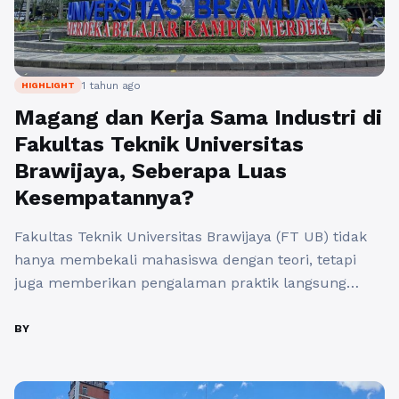
1 tahun ago
HIGHLIGHT
Magang dan Kerja Sama Industri di
Fakultas Teknik Universitas
Brawijaya, Seberapa Luas
Kesempatannya?
Fakultas Teknik Universitas Brawijaya (FT UB) tidak
hanya membekali mahasiswa dengan teori, tetapi
juga memberikan pengalaman praktik langsung
melalui program magang Teknik UB dan berbagai
kerja sama industri UB. Lalu, seberapa luas peluang
BY
magang dan kerja sama industri yang tersedia bagi
mahasiswa FT UB? Simak ulasan lengkapnya berikut
ini. 1. Program Magang di Fakultas Teknik ...
Baca