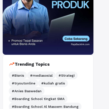
trending_up
Trending Topics
#Bisnis
#mediasosial
#Strategi
#tryoutonline
#kuliah gratis
#Anies Baswedan
#Boarding School tingkat SMA
#Boarding School Al Masoem Bandung