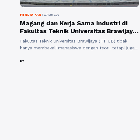
PENDIDIKAN
1 tahun ago
Magang dan Kerja Sama Industri di
Fakultas Teknik Universitas Brawijaya,
Seberapa Luas Kesempatannya?
Fakultas Teknik Universitas Brawijaya (FT UB) tidak
hanya membekali mahasiswa dengan teori, tetapi juga
memberikan pengalaman praktik langsung melalui
program magang Teknik UB dan berbagai kerja sama
BY
industri UB. Lalu, seberapa luas peluang magang dan
kerja sama industri yang tersedia bagi mahasiswa FT
UB? Simak ulasan lengkapnya berikut ini. 1. Program
Magang di Fakultas Teknik ...
Baca Selengkapnya