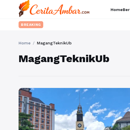
Home
Ber
BREAKING
Home
/
MagangTeknikUb
MagangTeknikUb