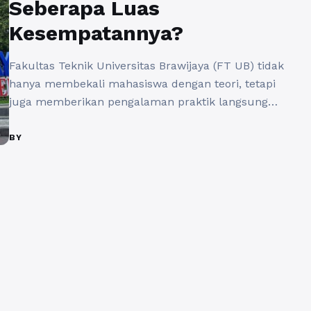
Seberapa Luas
Kesempatannya?
Fakultas Teknik Universitas Brawijaya (FT UB) tidak
hanya membekali mahasiswa dengan teori, tetapi
juga memberikan pengalaman praktik langsung
melalui program magang Teknik UB dan berbagai
kerja sama industri UB. Lalu, seberapa luas
BY
peluang magang dan kerja sama industri yang
tersedia bagi mahasiswa FT UB? Simak ulasan
lengkapnya berikut ini. 1. Program Magang di
Fakultas Teknik ...
Baca Selengkapnya