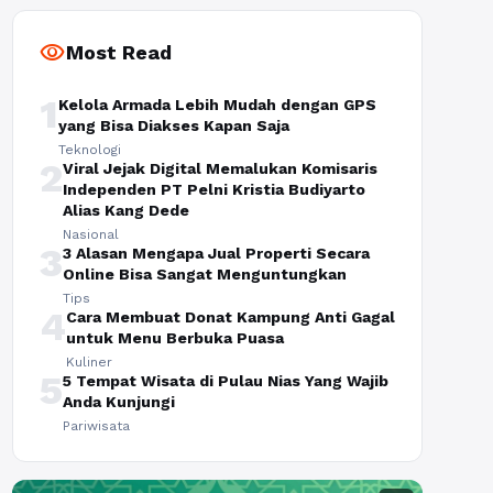
visibility
Most Read
1
Kelola Armada Lebih Mudah dengan GPS
yang Bisa Diakses Kapan Saja
Teknologi
2
Viral Jejak Digital Memalukan Komisaris
Independen PT Pelni Kristia Budiyarto
Alias Kang Dede
Nasional
3
3 Alasan Mengapa Jual Properti Secara
Online Bisa Sangat Menguntungkan
Tips
4
Cara Membuat Donat Kampung Anti Gagal
untuk Menu Berbuka Puasa
Kuliner
5
5 Tempat Wisata di Pulau Nias Yang Wajib
Anda Kunjungi
Pariwisata