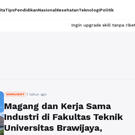
ita
Tips
Pendidikan
Nasional
Kesehatan
Teknologi
Politik
Ingin upgrade skill tanpa ribet? Temukan k
1 tahun ago
HIGHLIGHT
Magang dan Kerja Sama
Industri di Fakultas Teknik
Universitas Brawijaya,