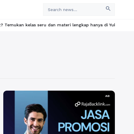
search
elas seru dan materi lengkap hanya di YukBelajar.com. Mulai lan
AD