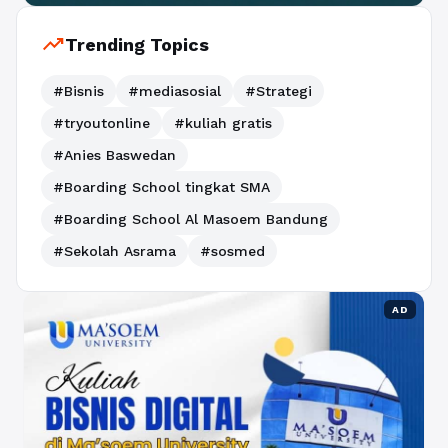
trending_up
Trending Topics
#Bisnis
#mediasosial
#Strategi
#tryoutonline
#kuliah gratis
#Anies Baswedan
#Boarding School tingkat SMA
#Boarding School Al Masoem Bandung
#Sekolah Asrama
#sosmed
AD