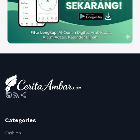
public
rss_feed
share
Categories
Fashion