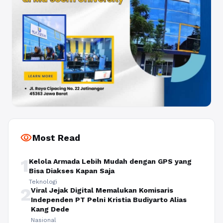
visibility
Most Read
1
Kelola Armada Lebih Mudah dengan GPS yang
Bisa Diakses Kapan Saja
Teknologi
2
Viral Jejak Digital Memalukan Komisaris
Independen PT Pelni Kristia Budiyarto Alias
Kang Dede
Nasional