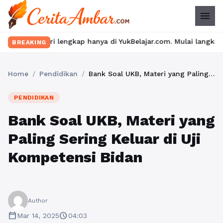
menu
lengkap hanya di YukBelajar.com. Mulai langkah suksesmu hari ini
BREAKING
Home
/
Pendidikan
/
Bank Soal UKB, Materi yang Paling Sering Keluar di Uji Kompetensi Bidan
PENDIDIKAN
Bank Soal UKB, Materi yang
Paling Sering Keluar di Uji
Kompetensi Bidan
Author
calendar_today
schedule
Mar 14, 2025
04:03