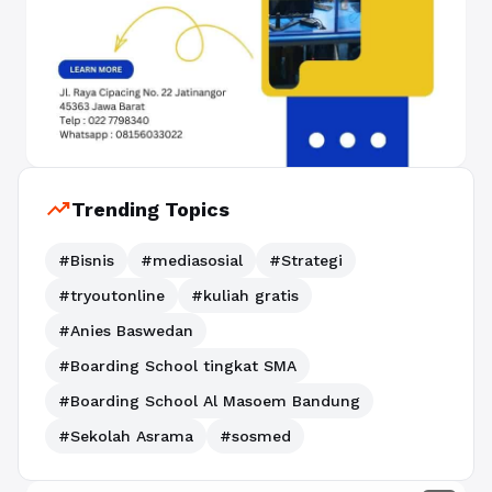
trending_up
Trending Topics
#Bisnis
#mediasosial
#Strategi
#tryoutonline
#kuliah gratis
#Anies Baswedan
#Boarding School tingkat SMA
#Boarding School Al Masoem Bandung
#Sekolah Asrama
#sosmed