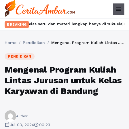
menu
elas seru dan materi lengkap hanya di YukBelajar.com. Mulai lan
BREAKING
Home
/
Pendidikan
/
Mengenal Program Kuliah Lintas Jurusan untuk Kelas Karyawan di Bandung
PENDIDIKAN
Mengenal Program Kuliah
Lintas Jurusan untuk Kelas
Karyawan di Bandung
Author
calendar_today
schedule
Jul 03, 2024
00:23