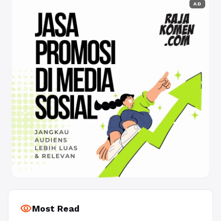
AD
visibility
Most Read