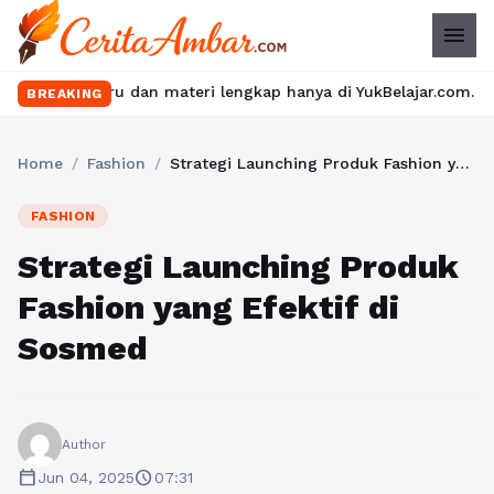
menu
u dan materi lengkap hanya di YukBelajar.com. Mulai langkah suks
BREAKING
Home
/
Fashion
/
Strategi Launching Produk Fashion yang Efektif di Sosmed
FASHION
Strategi Launching Produk
Fashion yang Efektif di
Sosmed
Author
calendar_today
schedule
Jun 04, 2025
07:31