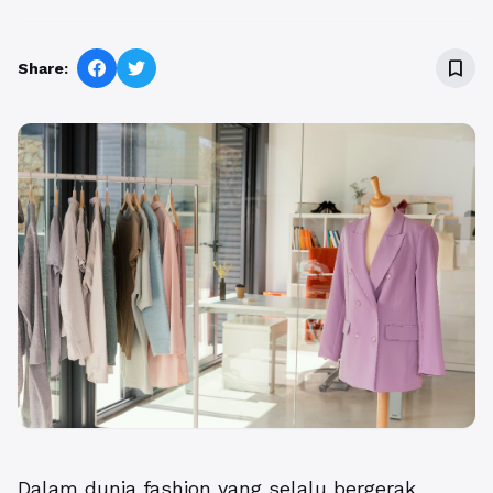
bookmark_border
Share:
Dalam dunia fashion yang selalu bergerak