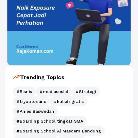
trending_up
Trending Topics
#Bisnis
#mediasosial
#Strategi
#tryoutonline
#kuliah gratis
#Anies Baswedan
#Boarding School tingkat SMA
#Boarding School Al Masoem Bandung