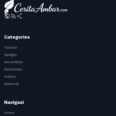
public
rss_feed
share
Categories
Fashion
Gadget
Kecantikan
Kesehatan
Kuliner
Nasional
Navigasi
Home