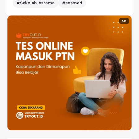
#Sekolah Asrama
#sosmed
AD