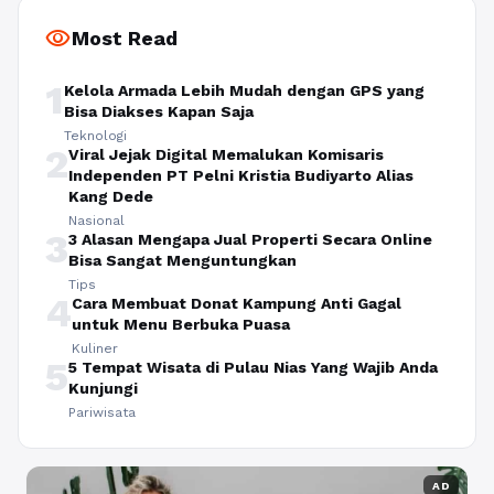
visibility
Most Read
1
Kelola Armada Lebih Mudah dengan GPS yang
Bisa Diakses Kapan Saja
Teknologi
2
Viral Jejak Digital Memalukan Komisaris
Independen PT Pelni Kristia Budiyarto Alias
Kang Dede
Nasional
3
3 Alasan Mengapa Jual Properti Secara Online
Bisa Sangat Menguntungkan
Tips
4
Cara Membuat Donat Kampung Anti Gagal
untuk Menu Berbuka Puasa
Kuliner
5
5 Tempat Wisata di Pulau Nias Yang Wajib Anda
Kunjungi
Pariwisata
AD