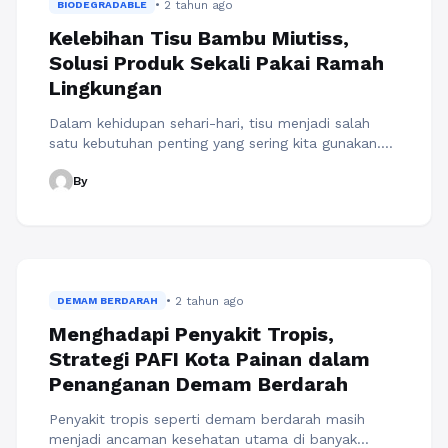
• 2 tahun ago
BIODEGRADABLE
Kelebihan Tisu Bambu Miutiss,
Solusi Produk Sekali Pakai Ramah
Lingkungan
Dalam kehidupan sehari-hari, tisu menjadi salah
satu kebutuhan penting yang sering kita gunakan.
Namun, tak banyak yang menyadari bahwa tisu
By
konvensional, yang biasanya terbuat dari serat
kayu, memberikan dampak buruk pada lingkungan.
Data dari Zero Waste Indonesia menunjukkan
bahwa jumlah sampah tisu di Indonesia mencapai
25 ribu ton setiap tahun, sebuah angka yang
mengkhawatirkan. Di ...
Baca Selengkapnya
• 2 tahun ago
DEMAM BERDARAH
Menghadapi Penyakit Tropis,
Strategi PAFI Kota Painan dalam
Penanganan Demam Berdarah
Penyakit tropis seperti demam berdarah masih
menjadi ancaman kesehatan utama di banyak