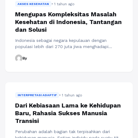
• 1 tahun ago
AKSES KESEHATAN
Mengupas Kompleksitas Masalah
Kesehatan di Indonesia, Tantangan
dan Solusi
Indonesia sebagai negara kepulauan dengan
populasi lebih dari 270 juta jiwa menghadapi
berbagai tantangan dalam sektor kesehatan. Dari
By
penyakit menular hingga penyakit tidak menular,
akses layanan kesehatan yang belum merata,
hingga tantangan dalam pendanaan dan sumber
daya manusia kesehatan, kompleksitas masalah
kesehatan di Indonesia membutuhkan perhatian
serius. Berbagai faktor seperti faktor geografis,
• 1 tahun ago
sosial-ekonomi, hingga kebijakan ...
INTERPRETASI ADAPTIF
Baca
Selengkapnya
Dari Kebiasaan Lama ke Kehidupan
Baru, Rahasia Sukses Manusia
Transisi
Perubahan adalah bagian tak terpisahkan dari
kehidupan manusia. Setiap individu pada suatu titik