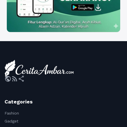
public
rss_feed
share
Categories
Fashion
Gadget