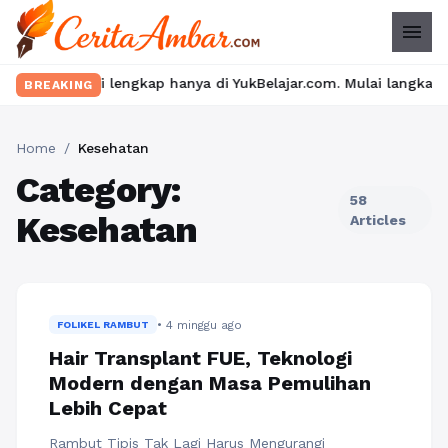
menu
teri lengkap hanya di YukBelajar.com. Mulai langkah suksesmu ha
BREAKING
Home
/
Kesehatan
Category:
58
Kesehatan
Articles
• 4 minggu ago
FOLIKEL RAMBUT
Hair Transplant FUE, Teknologi
Modern dengan Masa Pemulihan
Lebih Cepat
Rambut Tipis Tak Lagi Harus Mengurangi