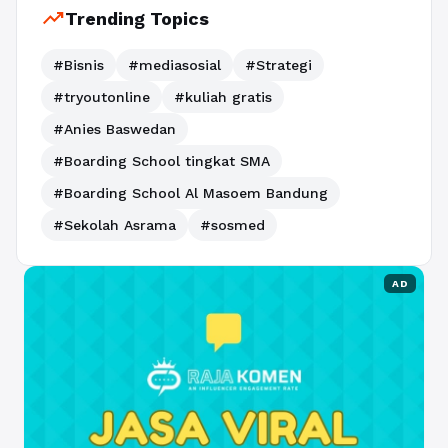
trending_up
Trending Topics
#Bisnis
#mediasosial
#Strategi
#tryoutonline
#kuliah gratis
#Anies Baswedan
#Boarding School tingkat SMA
#Boarding School Al Masoem Bandung
#Sekolah Asrama
#sosmed
AD