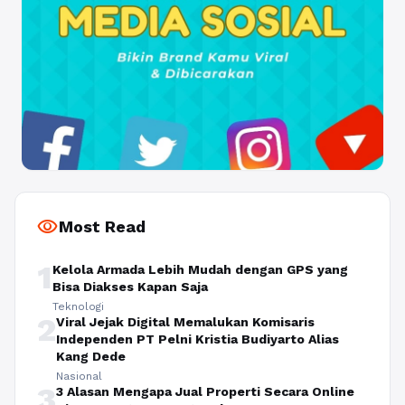
visibility
Most Read
1
Kelola Armada Lebih Mudah dengan GPS yang
Bisa Diakses Kapan Saja
Teknologi
2
Viral Jejak Digital Memalukan Komisaris
Independen PT Pelni Kristia Budiyarto Alias
Kang Dede
Nasional
3
3 Alasan Mengapa Jual Properti Secara Online