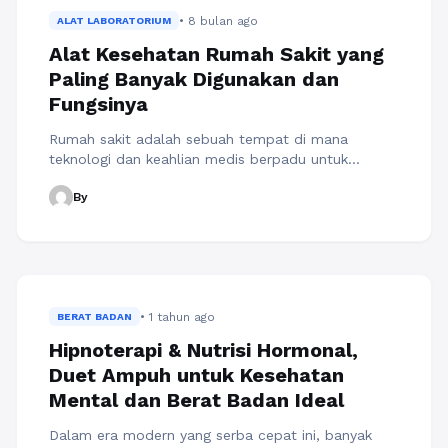
lapangan, serta komitmen pada nilai kemanusiaan,
• 8 bulan ago
akademi keperawatan di wilayah ini terus
ALAT LABORATORIUM
berkontribusi ...
Baca Selengkapnya
Alat Kesehatan Rumah Sakit yang
Paling Banyak Digunakan dan
Fungsinya
Rumah sakit adalah sebuah tempat di mana
teknologi dan keahlian medis berpadu untuk
memberikan layanan kesehatan terbaik bagi
By
masyarakat. Di balik setiap tindakan medis, baik
yang sederhana maupun yang kompleks, terdapat
berbagai alat yang membantu dokter dan tenaga
medis dalam menegakkan diagnosis hingga
melakukan perawatan. Tanpa alat-alat ini, proses
layanan kesehatan tentu tidak dapat berjalan ...
• 1 tahun ago
Baca Selengkapnya
BERAT BADAN
Hipnoterapi & Nutrisi Hormonal,
Duet Ampuh untuk Kesehatan
Mental dan Berat Badan Ideal
Dalam era modern yang serba cepat ini, banyak