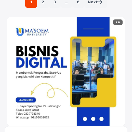
arrow_forward
1
2
3
…
6
Next
Selengkapnya
AD