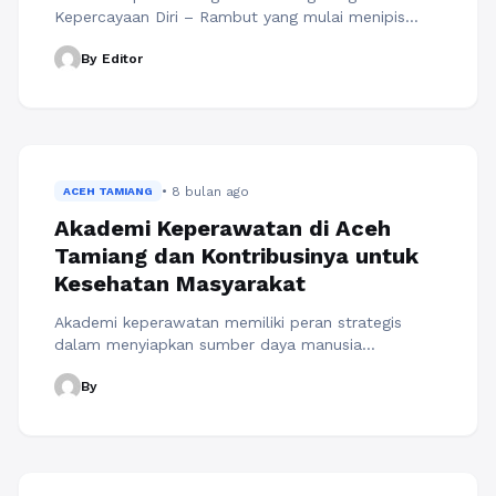
Kepercayaan Diri – Rambut yang mulai menipis
seringkali datang tanpa kita sadari. Awalnya hanya
By Editor
terlihat dari garis rambut yang perlahan mundur
atau bagian atas kepala yang semakin terbuka.
Kondisi ini dapat dipengaruhi oleh banyak faktor,
mulai dari genetik, perubahan hormon, stres
berkepanjangan, hingga pola hidup yang kurang
sehat. Tidak ...
Baca Selengkapnya
• 8 bulan ago
ACEH TAMIANG
Akademi Keperawatan di Aceh
Tamiang dan Kontribusinya untuk
Kesehatan Masyarakat
Akademi keperawatan memiliki peran strategis
dalam menyiapkan sumber daya manusia
kesehatan yang profesional dan berintegritas. Di
By
Aceh Tamiang, keberadaan akademi keperawatan
menjadi salah satu pilar penting dalam mendukung
peningkatan kualitas layanan kesehatan
masyarakat. Melalui pendidikan yang terarah,
kurikulum yang relevan dengan kebutuhan