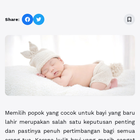
bookmark_border
Share:
Memilih popok yang cocok untuk bayi yang baru
lahir merupakan salah satu keputusan penting
dan pastinya penuh pertimbangan bagi semua
orang tua. Karena kulit bayi yang masih sangat