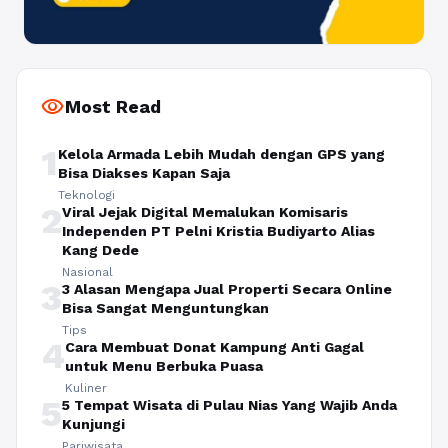
visibility
Most Read
1
Kelola Armada Lebih Mudah dengan GPS yang
Bisa Diakses Kapan Saja
Teknologi
2
Viral Jejak Digital Memalukan Komisaris
Independen PT Pelni Kristia Budiyarto Alias
Kang Dede
Nasional
3
3 Alasan Mengapa Jual Properti Secara Online
Bisa Sangat Menguntungkan
Tips
4
Cara Membuat Donat Kampung Anti Gagal
untuk Menu Berbuka Puasa
Kuliner
5
5 Tempat Wisata di Pulau Nias Yang Wajib Anda
Kunjungi
Pariwisata