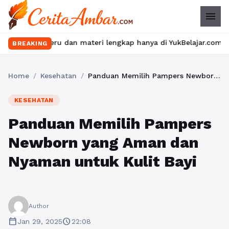
menu
seru dan materi lengkap hanya di YukBelajar.com. Mulai langkah 
BREAKING
Home
/
Kesehatan
/
Panduan Memilih Pampers Newborn yang Aman dan Nyaman untuk Kulit Bayi
KESEHATAN
Panduan Memilih Pampers
Newborn yang Aman dan
Nyaman untuk Kulit Bayi
Author
calendar_today
schedule
Jan 29, 2025
22:08