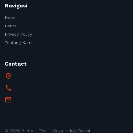
Navigasi
Home
Berita
Privacy Policy
Tentang Kami
Contact
location_on
call
mail
© 2026 Berita – Tips – Gaya Hidup Terkini –