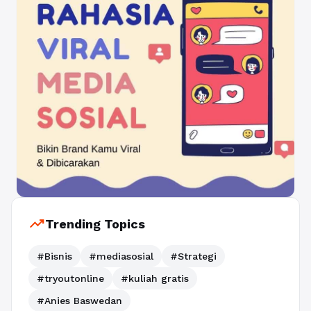
trending_up
Trending Topics
#Bisnis
#mediasosial
#Strategi
#tryoutonline
#kuliah gratis
#Anies Baswedan