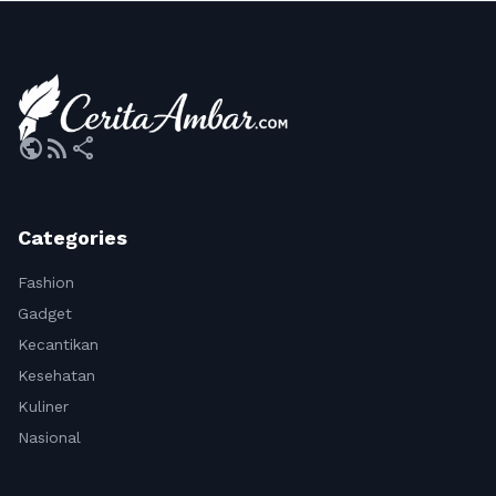
public
rss_feed
share
Categories
Fashion
Gadget
Kecantikan
Kesehatan
Kuliner
Nasional