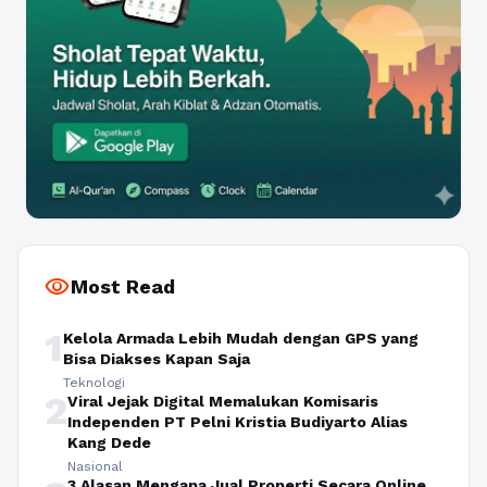
visibility
Most Read
1
Kelola Armada Lebih Mudah dengan GPS yang
Bisa Diakses Kapan Saja
Teknologi
2
Viral Jejak Digital Memalukan Komisaris
Independen PT Pelni Kristia Budiyarto Alias
Kang Dede
Nasional
3 Alasan Mengapa Jual Properti Secara Online