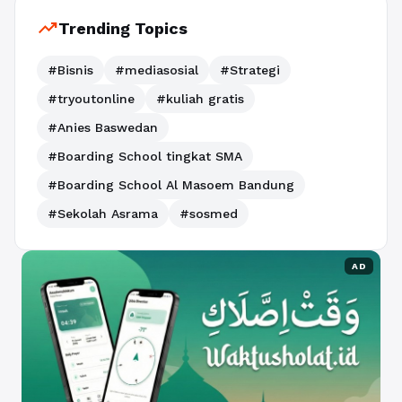
trending_up
Trending Topics
#Bisnis
#mediasosial
#Strategi
#tryoutonline
#kuliah gratis
#Anies Baswedan
#Boarding School tingkat SMA
#Boarding School Al Masoem Bandung
#Sekolah Asrama
#sosmed
AD