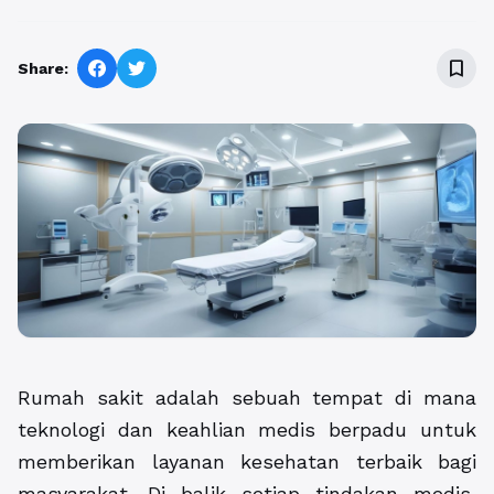
bookmark_border
Share:
Rumah sakit adalah sebuah tempat di mana
teknologi dan keahlian medis berpadu untuk
memberikan layanan kesehatan terbaik bagi
masyarakat. Di balik setiap tindakan medis,