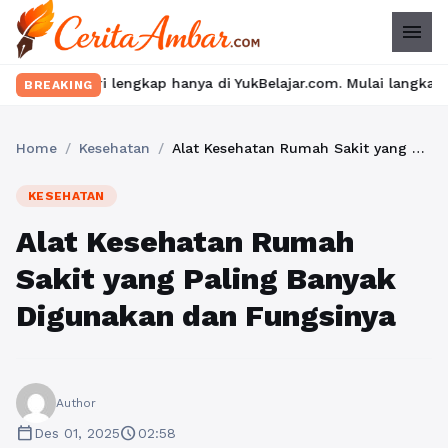
menu
lengkap hanya di YukBelajar.com. Mulai langkah suksesmu hari ini
BREAKING
Home
/
Kesehatan
/
Alat Kesehatan Rumah Sakit yang Paling Banyak Digunakan dan Fungsinya
KESEHATAN
Alat Kesehatan Rumah
Sakit yang Paling Banyak
Digunakan dan Fungsinya
Author
calendar_today
schedule
Des 01, 2025
02:58