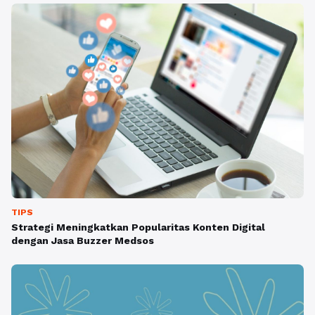
TIPS
Strategi Meningkatkan Popularitas Konten Digital
dengan Jasa Buzzer Medsos