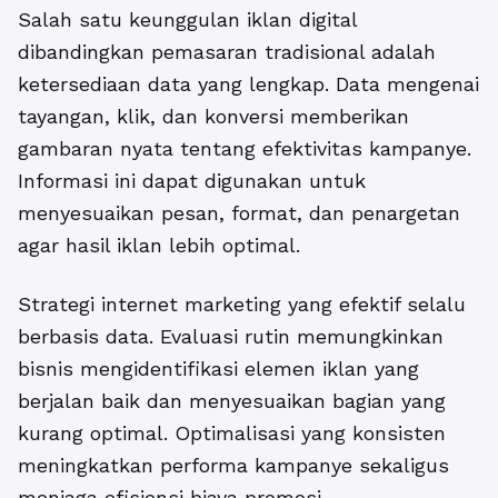
Salah satu keunggulan iklan digital
dibandingkan pemasaran tradisional adalah
ketersediaan data yang lengkap. Data mengenai
tayangan, klik, dan konversi memberikan
gambaran nyata tentang efektivitas kampanye.
Informasi ini dapat digunakan untuk
menyesuaikan pesan, format, dan penargetan
agar hasil iklan lebih optimal.
Strategi internet marketing
yang efektif selalu
berbasis data. Evaluasi rutin memungkinkan
bisnis mengidentifikasi elemen iklan yang
berjalan baik dan menyesuaikan bagian yang
kurang optimal. Optimalisasi yang konsisten
meningkatkan performa kampanye sekaligus
menjaga efisiensi biaya promosi.