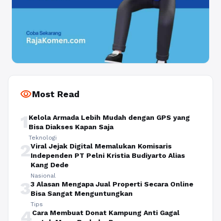
visibility
Most Read
1
Kelola Armada Lebih Mudah dengan GPS yang
Bisa Diakses Kapan Saja
Teknologi
2
Viral Jejak Digital Memalukan Komisaris
Independen PT Pelni Kristia Budiyarto Alias
Kang Dede
Nasional
3
3 Alasan Mengapa Jual Properti Secara Online
Bisa Sangat Menguntungkan
Tips
4
Cara Membuat Donat Kampung Anti Gagal