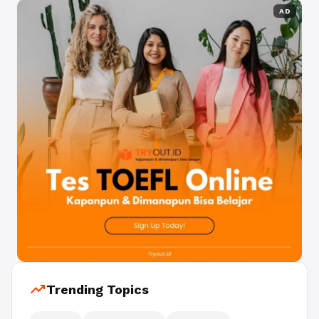
AD
trending_up
Trending Topics