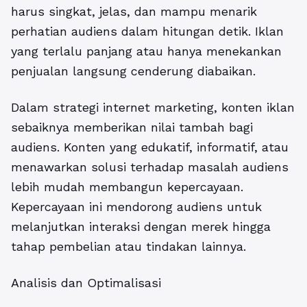
harus singkat, jelas, dan mampu menarik
perhatian audiens dalam hitungan detik. Iklan
yang terlalu panjang atau hanya menekankan
penjualan langsung cenderung diabaikan.
Dalam strategi internet marketing, konten iklan
sebaiknya memberikan nilai tambah bagi
audiens. Konten yang edukatif, informatif, atau
menawarkan solusi terhadap masalah audiens
lebih mudah membangun kepercayaan.
Kepercayaan ini mendorong audiens untuk
melanjutkan interaksi dengan merek hingga
tahap pembelian atau tindakan lainnya.
Analisis dan Optimalisasi