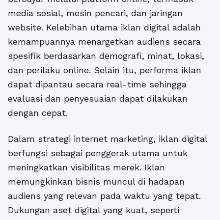
media sosial, mesin pencari, dan jaringan
website. Kelebihan utama iklan digital adalah
kemampuannya menargetkan audiens secara
spesifik berdasarkan demografi, minat, lokasi,
dan perilaku online. Selain itu, performa iklan
dapat dipantau secara real-time sehingga
evaluasi dan penyesuaian dapat dilakukan
dengan cepat.
Dalam strategi internet marketing, iklan digital
berfungsi sebagai penggerak utama untuk
meningkatkan visibilitas merek. Iklan
memungkinkan bisnis muncul di hadapan
audiens yang relevan pada waktu yang tepat.
Dukungan aset digital yang kuat, seperti