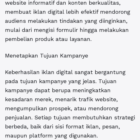
website informatif dan konten berkualitas,
membuat iklan digital lebih efektif mendorong
audiens melakukan tindakan yang diinginkan,
mulai dari mengisi formulir hingga melakukan
pembelian produk atau layanan.
Menetapkan Tujuan Kampanye
Keberhasilan iklan digital sangat bergantung
pada tujuan kampanye yang jelas. Tujuan
kampanye dapat berupa meningkatkan
kesadaran merek, menarik trafik website,
mengumpulkan prospek, atau mendorong
penjualan. Setiap tujuan membutuhkan strategi
berbeda, baik dari sisi format iklan, pesan,
maupun platform yang digunakan.