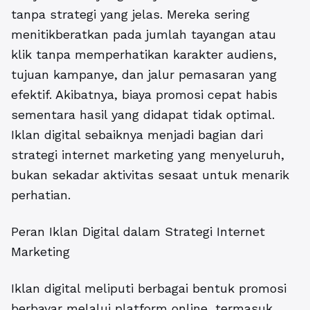
tanpa strategi yang jelas. Mereka sering
menitikberatkan pada jumlah tayangan atau
klik tanpa memperhatikan karakter audiens,
tujuan kampanye, dan jalur pemasaran yang
efektif. Akibatnya, biaya promosi cepat habis
sementara hasil yang didapat tidak optimal.
Iklan digital sebaiknya menjadi bagian dari
strategi internet marketing yang menyeluruh,
bukan sekadar aktivitas sesaat untuk menarik
perhatian.
Peran Iklan Digital dalam Strategi Internet
Marketing
Iklan digital meliputi berbagai bentuk promosi
berbayar melalui platform online, termasuk