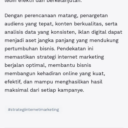
lebih efektif dan berkelanjutan.
Dengan perencanaan matang, penargetan
audiens yang tepat, konten berkualitas, serta
analisis data yang konsisten, iklan digital dapat
menjadi aset jangka panjang yang mendukung
pertumbuhan bisnis. Pendekatan ini
memastikan strategi internet marketing
berjalan optimal, membantu bisnis
membangun kehadiran online yang kuat,
efektif, dan mampu menghasilkan hasil
maksimal dari setiap kampanye.
#strategiinternetmarketing