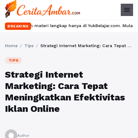
menu
ateri lengkap hanya di YukBelajar.com. Mulai langkah suksesmu h
BREAKING
Home
/
Tips
/
Strategi Internet Marketing: Cara Tepat Meningkatkan Efektivitas Iklan Online
TIPS
Strategi Internet
Marketing: Cara Tepat
Meningkatkan Efektivitas
Iklan Online
Author