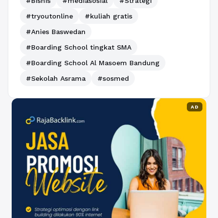
#Bisnis
#mediasosial
#Strategi
#tryoutonline
#kuliah gratis
#Anies Baswedan
#Boarding School tingkat SMA
#Boarding School Al Masoem Bandung
#Sekolah Asrama
#sosmed
AD