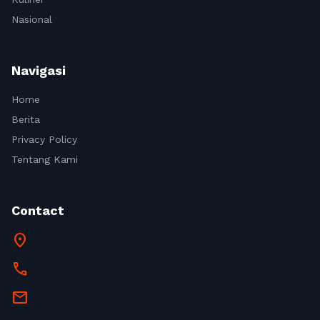
Nasional
Navigasi
Home
Berita
Privacy Policy
Tentang Kami
Contact
location_on
call
mail