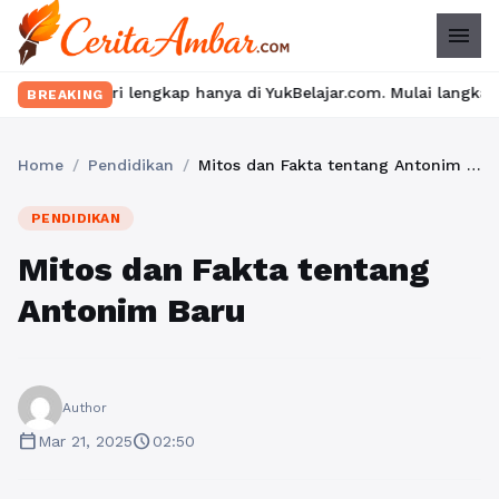
menu
i lengkap hanya di YukBelajar.com. Mulai langkah suksesmu hari 
BREAKING
Home
/
Pendidikan
/
Mitos dan Fakta tentang Antonim Baru
PENDIDIKAN
Mitos dan Fakta tentang
Antonim Baru
Author
calendar_today
schedule
Mar 21, 2025
02:50