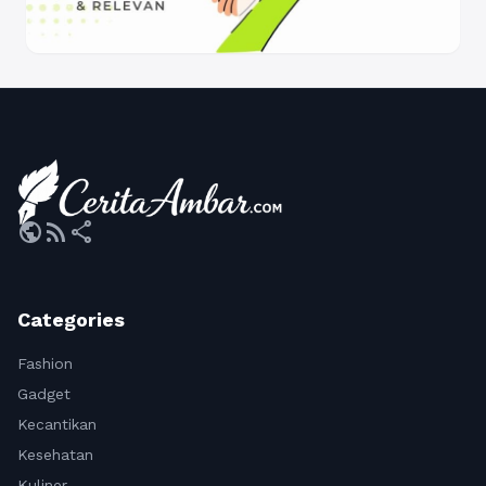
public
rss_feed
share
Categories
Fashion
Gadget
Kecantikan
Kesehatan
Kuliner