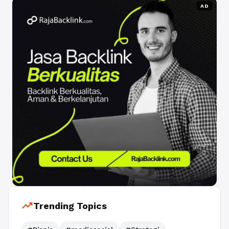
AD
trending_up
Trending Topics