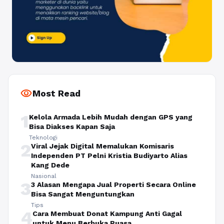
visibility
Most Read
1
Kelola Armada Lebih Mudah dengan GPS yang
Bisa Diakses Kapan Saja
Teknologi
2
Viral Jejak Digital Memalukan Komisaris
Independen PT Pelni Kristia Budiyarto Alias
Kang Dede
Nasional
3
3 Alasan Mengapa Jual Properti Secara Online
Bisa Sangat Menguntungkan
Tips
4
Cara Membuat Donat Kampung Anti Gagal
untuk Menu Berbuka Puasa