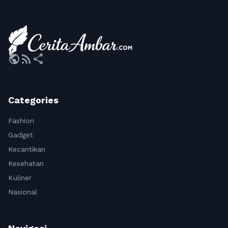
public
rss_feed
share
Categories
Fashion
Gadget
Kecantikan
Kesehatan
Kuliner
Nasional