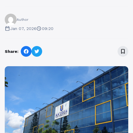
Author
calendar_today
schedule
Jan 07, 2026
09:20
bookmark_border
Share: