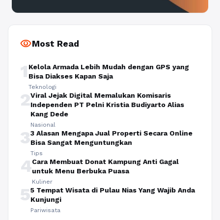
visibility
Most Read
1
Kelola Armada Lebih Mudah dengan GPS yang
Bisa Diakses Kapan Saja
Teknologi
2
Viral Jejak Digital Memalukan Komisaris
Independen PT Pelni Kristia Budiyarto Alias
Kang Dede
Nasional
3
3 Alasan Mengapa Jual Properti Secara Online
Bisa Sangat Menguntungkan
Tips
4
Cara Membuat Donat Kampung Anti Gagal
untuk Menu Berbuka Puasa
Kuliner
5
5 Tempat Wisata di Pulau Nias Yang Wajib Anda
Kunjungi
Pariwisata