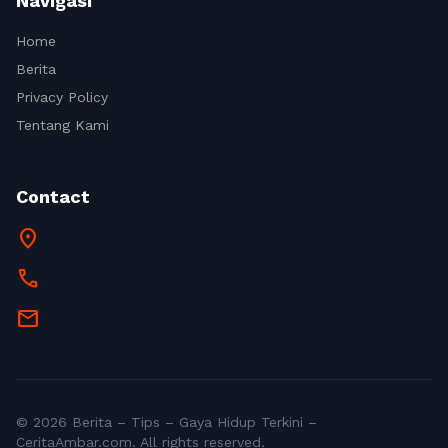
Navigasi
Home
Berita
Privacy Policy
Tentang Kami
Contact
location_on
call
mail
© 2026 Berita – Tips – Gaya Hidup Terkini –
CeritaAmbar.com. All rights reserved.