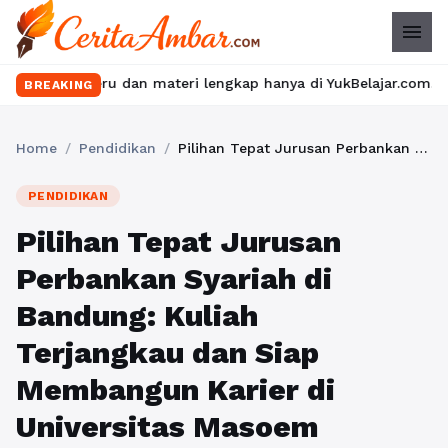
menu
 dan materi lengkap hanya di YukBelajar.com. Mulai langkah sukse
BREAKING
Home
/
Pendidikan
/
Pilihan Tepat Jurusan Perbankan Syariah di Bandung: Kuliah Terjangkau dan Siap Membangun Karier di Universitas Masoem
PENDIDIKAN
Pilihan Tepat Jurusan
Perbankan Syariah di
Bandung: Kuliah
Terjangkau dan Siap
Membangun Karier di
Universitas Masoem