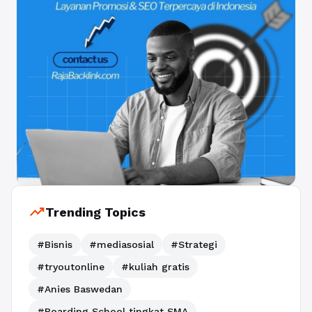
trending_up
Trending Topics
#Bisnis
#mediasosial
#Strategi
#tryoutonline
#kuliah gratis
#Anies Baswedan
#Boarding School tingkat SMA