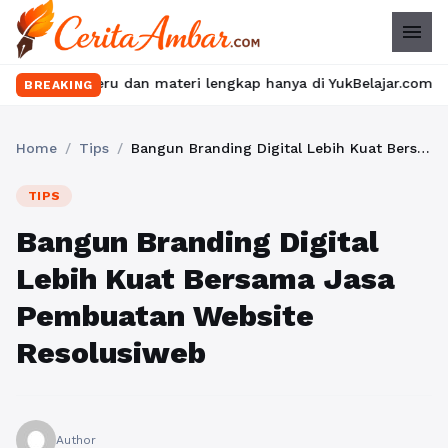
menu
ru dan materi lengkap hanya di YukBelajar.com. Mulai langkah suk
BREAKING
Home
/
Tips
/
Bangun Branding Digital Lebih Kuat Bersama Jasa Pembuatan Website Resolusiweb
TIPS
Bangun Branding Digital
Lebih Kuat Bersama Jasa
Pembuatan Website
Resolusiweb
Author