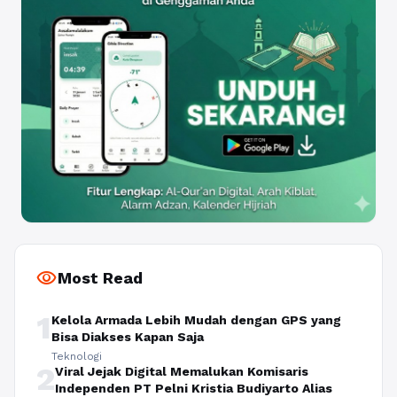
visibility
Most Read
1
Kelola Armada Lebih Mudah dengan GPS yang
Bisa Diakses Kapan Saja
Teknologi
2
Viral Jejak Digital Memalukan Komisaris
Independen PT Pelni Kristia Budiyarto Alias