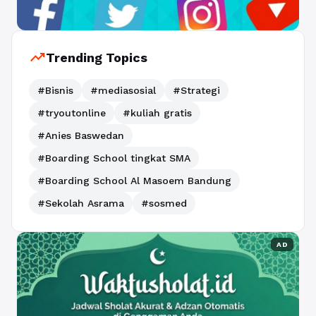
trending_up
Trending Topics
#Bisnis
#mediasosial
#Strategi
#tryoutonline
#kuliah gratis
#Anies Baswedan
#Boarding School tingkat SMA
#Boarding School Al Masoem Bandung
#Sekolah Asrama
#sosmed
AD