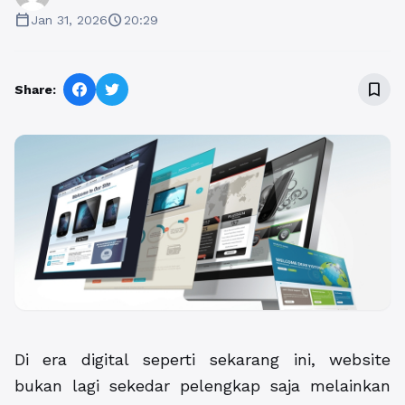
calendar_today
schedule
Jan 31, 2026
20:29
bookmark_border
Share:
Di era digital seperti sekarang ini, website
bukan lagi sekedar pelengkap saja melainkan