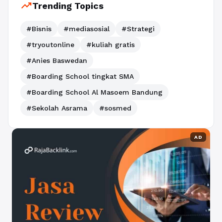
trending_up
Trending Topics
#Bisnis
#mediasosial
#Strategi
#tryoutonline
#kuliah gratis
#Anies Baswedan
#Boarding School tingkat SMA
#Boarding School Al Masoem Bandung
#Sekolah Asrama
#sosmed
AD