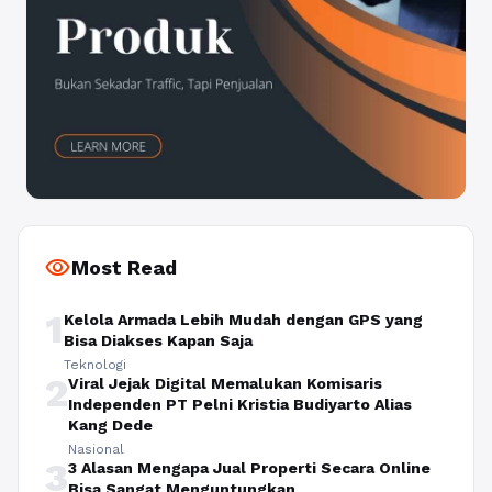
visibility
Most Read
1
Kelola Armada Lebih Mudah dengan GPS yang
Bisa Diakses Kapan Saja
Teknologi
2
Viral Jejak Digital Memalukan Komisaris
Independen PT Pelni Kristia Budiyarto Alias
Kang Dede
Nasional
3
3 Alasan Mengapa Jual Properti Secara Online
Bisa Sangat Menguntungkan