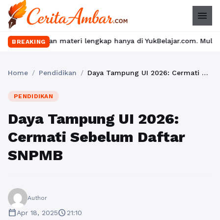
menu
 materi lengkap hanya di YukBelajar.com. Mulai langkah suksesmu
BREAKING
Home
/
Pendidikan
/
Daya Tampung UI 2026: Cermati Sebelum Daftar SNPMB
PENDIDIKAN
Daya Tampung UI 2026:
Cermati Sebelum Daftar
SNPMB
Author
calendar_today
schedule
Apr 18, 2025
21:10