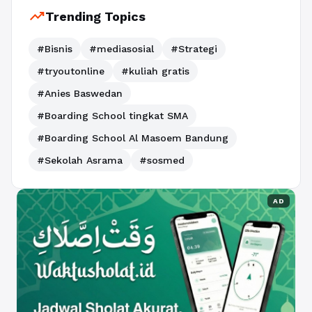
trending_up
Trending Topics
#Bisnis
#mediasosial
#Strategi
#tryoutonline
#kuliah gratis
#Anies Baswedan
#Boarding School tingkat SMA
#Boarding School Al Masoem Bandung
#Sekolah Asrama
#sosmed
AD