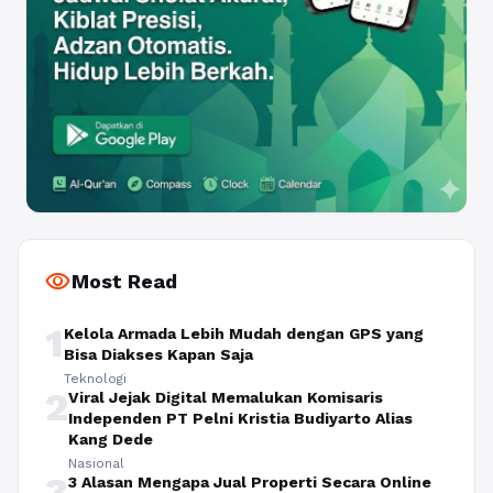
visibility
Most Read
1
Kelola Armada Lebih Mudah dengan GPS yang
Bisa Diakses Kapan Saja
Teknologi
2
Viral Jejak Digital Memalukan Komisaris
Independen PT Pelni Kristia Budiyarto Alias
Kang Dede
Nasional
3
3 Alasan Mengapa Jual Properti Secara Online