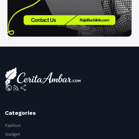
public
rss_feed
share
Categories
Fashion
Gadget