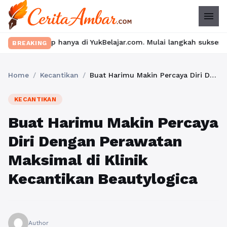
menu
 hanya di YukBelajar.com. Mulai langkah suksesmu hari ini! • Ma
BREAKING
Home
/
Kecantikan
/
Buat Harimu Makin Percaya Diri Dengan Perawatan Maksimal di Klinik Kecantikan Beautylogica
KECANTIKAN
Buat Harimu Makin Percaya
Diri Dengan Perawatan
Maksimal di Klinik
Kecantikan Beautylogica
Author