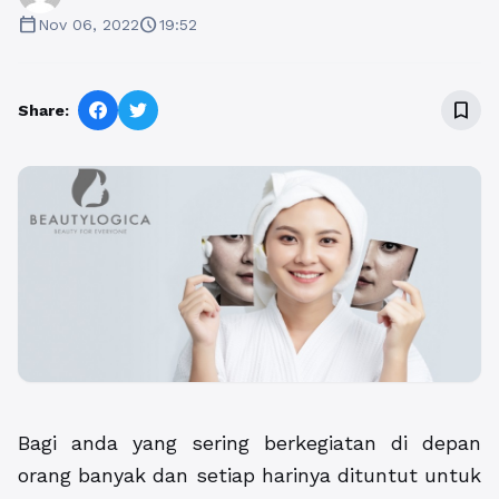
calendar_today
schedule
Nov 06, 2022
19:52
bookmark_border
Share:
Bagi anda yang sering berkegiatan di depan
orang banyak dan setiap harinya dituntut untuk