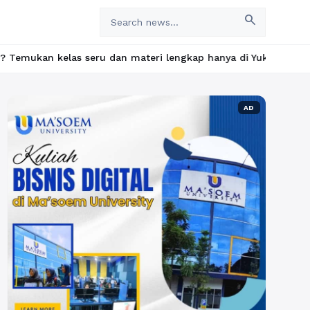
search
eru dan materi lengkap hanya di YukBelajar.com. Mulai langkah su
AD