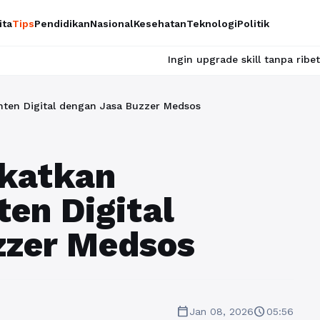
ita
Tips
Pendidikan
Nasional
Kesehatan
Teknologi
Politik
Ingin upgrade skill tanpa ribet? Temukan kelas s
nten Digital dengan Jasa Buzzer Medsos
gkatkan
ten Digital
zzer Medsos
calendar_today
schedule
Jan 08, 2026
05:56