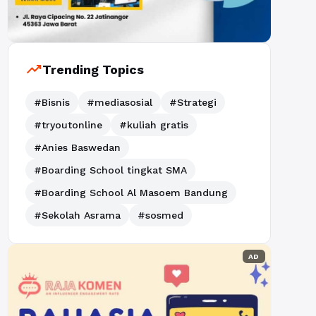
trending_up
Trending Topics
#Bisnis
#mediasosial
#Strategi
#tryoutonline
#kuliah gratis
#Anies Baswedan
#Boarding School tingkat SMA
#Boarding School Al Masoem Bandung
#Sekolah Asrama
#sosmed
AD