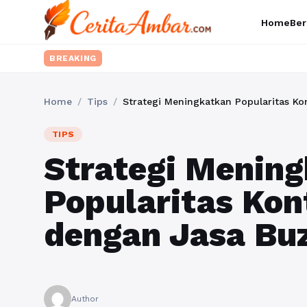
Home
Ber
BREAKING
Home
/
Tips
/
Strategi Meningkatkan Popularitas Ko
TIPS
Strategi Menin
Popularitas Kon
dengan Jasa Bu
Author