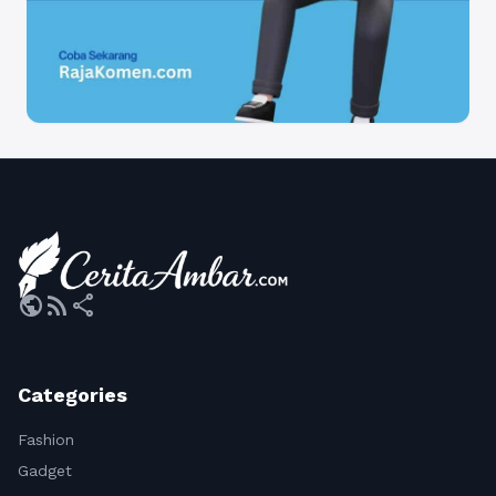
public
rss_feed
share
Categories
Fashion
Gadget