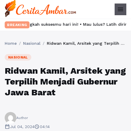
menu
ngkah suksesmu hari ini! • Mau lulus? Latih dirimu dengan ribua
BREAKING
Home
/
Nasional
/
Ridwan Kamil, Arsitek yang Terpilih Menjadi Gubernur Jawa Barat
NASIONAL
Ridwan Kamil, Arsitek yang
Terpilih Menjadi Gubernur
Jawa Barat
Author
calendar_today
schedule
Jul 04, 2024
04:14