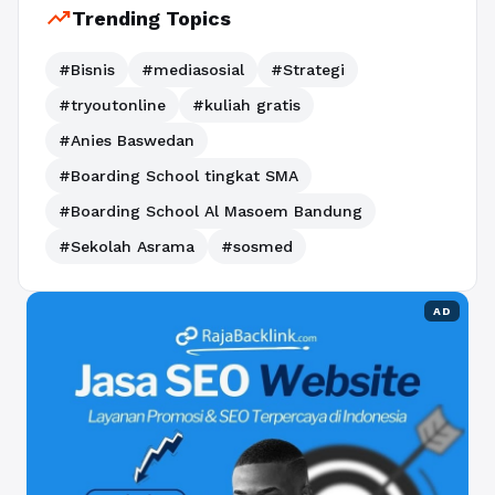
trending_up
Trending Topics
#Bisnis
#mediasosial
#Strategi
#tryoutonline
#kuliah gratis
#Anies Baswedan
#Boarding School tingkat SMA
#Boarding School Al Masoem Bandung
#Sekolah Asrama
#sosmed
AD