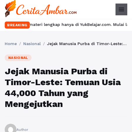
menu
materi lengkap hanya di YukBelajar.com. Mulai langkah suksesmu 
BREAKING
Home
/
Nasional
/
Jejak Manusia Purba di Timor-Leste: Temuan Usia 44,000 Tahun yang Mengejutkan
NASIONAL
Jejak Manusia Purba di
Timor-Leste: Temuan Usia
44,000 Tahun yang
Mengejutkan
Author