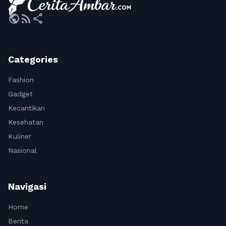
public
rss_feed
share
Categories
Fashion
Gadget
Kecantikan
Kesehatan
Kuliner
Nasional
Navigasi
Home
Berita