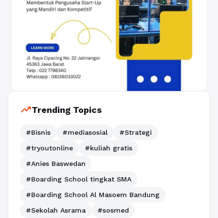
trending_up
Trending Topics
#Bisnis
#mediasosial
#Strategi
#tryoutonline
#kuliah gratis
#Anies Baswedan
#Boarding School tingkat SMA
#Boarding School Al Masoem Bandung
#Sekolah Asrama
#sosmed