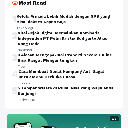
visibility
Most Read
1
Kelola Armada Lebih Mudah dengan GPS yang
Bisa Diakses Kapan Saja
Teknologi
2
Viral Jejak Digital Memalukan Komisaris
Independen PT Pelni Kristia Budiyarto Alias
Kang Dede
Nasional
3
3 Alasan Mengapa Jual Properti Secara Online
Bisa Sangat Menguntungkan
Tips
4
Cara Membuat Donat Kampung Anti Gagal
untuk Menu Berbuka Puasa
Kuliner
5
5 Tempat Wisata di Pulau Nias Yang Wajib Anda
Kunjungi
Pariwisata
AD