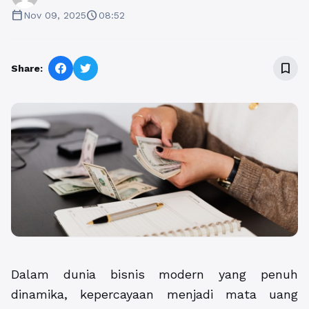
calendar_today
schedule
Nov 09, 2025
08:52
bookmark_border
Share:
Dalam dunia bisnis modern yang penuh
dinamika, kepercayaan menjadi mata uang