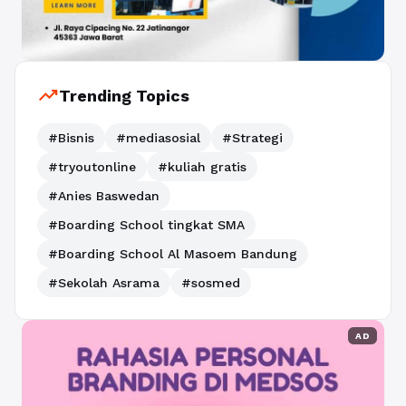
trending_up
Trending Topics
#Bisnis
#mediasosial
#Strategi
#tryoutonline
#kuliah gratis
#Anies Baswedan
#Boarding School tingkat SMA
#Boarding School Al Masoem Bandung
#Sekolah Asrama
#sosmed
AD