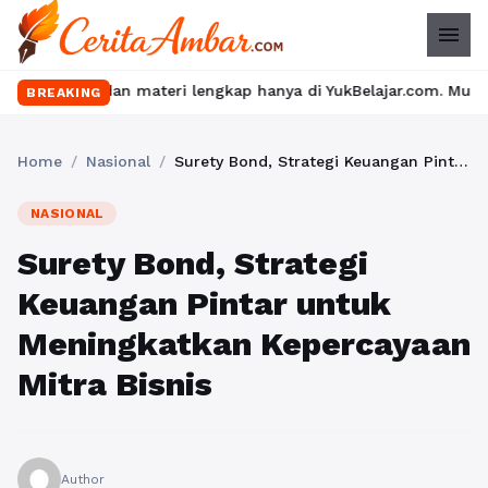
menu
 materi lengkap hanya di YukBelajar.com. Mulai langkah suksesmu
BREAKING
Home
/
Nasional
/
Surety Bond, Strategi Keuangan Pintar untuk Meningkatkan Kepercayaan Mitra Bisnis
NASIONAL
Surety Bond, Strategi
Keuangan Pintar untuk
Meningkatkan Kepercayaan
Mitra Bisnis
Author