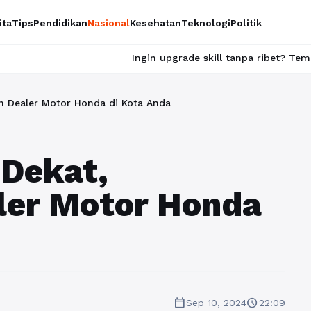
ita
Tips
Pendidikan
Nasional
Kesehatan
Teknologi
Politik
Ingin upgrade skill tanpa ribet? Temukan kelas seru dan
n Dealer Motor Honda di Kota Anda
 Dekat,
ler Motor Honda
calendar_today
schedule
Sep 10, 2024
22:09