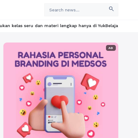
search
 materi lengkap hanya di YukBelajar.com. Mulai langkah suksesmu
AD