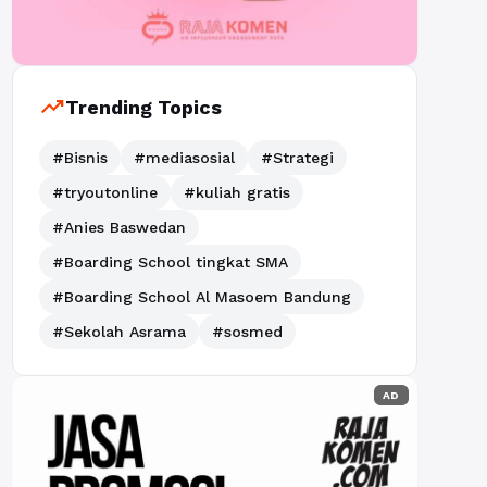
trending_up
Trending Topics
#Bisnis
#mediasosial
#Strategi
#tryoutonline
#kuliah gratis
#Anies Baswedan
#Boarding School tingkat SMA
#Boarding School Al Masoem Bandung
#Sekolah Asrama
#sosmed
AD